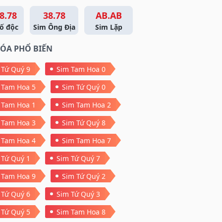
8.78
38.78
AB.AB
ố độc
Sim Ông Địa
Sim Lặp
ÓA PHỔ BIẾN
 Tứ Quý 9
Sim Tam Hoa 0
 Tam Hoa 5
Sim Tứ Quý 0
 Tam Hoa 1
Sim Tam Hoa 2
 Tam Hoa 3
Sim Tứ Quý 8
 Tam Hoa 4
Sim Tam Hoa 7
 Tứ Quý 1
Sim Tứ Quý 7
 Tam Hoa 9
Sim Tứ Quý 2
 Tứ Quý 6
Sim Tứ Quý 3
 Tứ Quý 5
Sim Tam Hoa 8