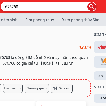
 năm sinh
Sim phong thủy
Xem phong thủy Sim
SIM 
12 sim
676768 là dòng SIM dễ nhớ và may mắn theo quan
i 676768 có giá chỉ từ 【899k】 tại SIM.vn
09x
SIM T
Loại sim
Khoảng giá
Sắp xếp
< 5