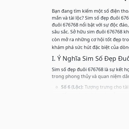
Bạn đang tìm kiếm một số điện tho
mắn và tài lộc? Sim số đẹp đuôi 67
đuôi 676768 nổi bật với sự độc đá
sâu sắc. Sở hữu sim đuôi 676768 kh
còn mở ra những cơ hội tốt đẹp tr
khám phá sức hút đặc biệt của dòn
I. Ý Nghĩa Sim Số Đẹp Đ
Sim số đẹp đuôi 676768 là sự kết hợ
trong phong thủy và quan niệm dân
Số 6 (Lộc):
Tượng trưng cho tài 
đến sự thuận lợi, suôn sẻ tron
Số 7 (Phất):
Biểu tượng của sức
khó khăn. Số 7 còn mang ý nghĩ
lượng tích cực.
Số 8 (Phát):
Đại diện cho sự ph