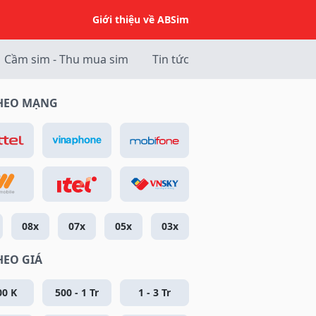
Giới thiệu về ABSim
Cầm sim - Thu mua sim
Tin tức
THEO MẠNG
08x
07x
05x
03x
HEO GIÁ
00 K
500 - 1 Tr
1 - 3 Tr