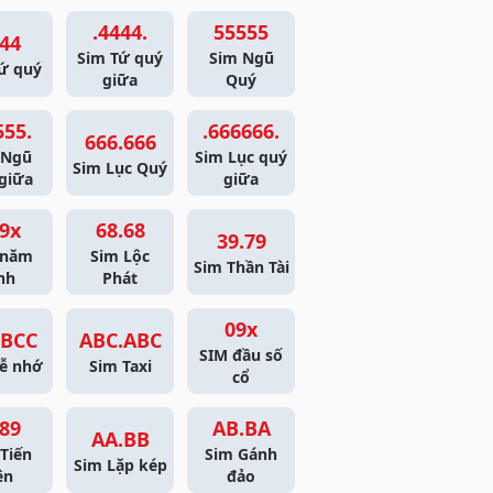
.4444.
55555
44
Sim Tứ quý
Sim Ngũ
ứ quý
giữa
Quý
555.
.666666.
666.666
 Ngũ
Sim Lục quý
Sim Lục Quý
giữa
giữa
9x
68.68
39.79
 năm
Sim Lộc
Sim Thần Tài
nh
Phát
09x
BCC
ABC.ABC
SIM đầu số
ễ nhớ
Sim Taxi
cổ
89
AB.BA
AA.BB
Tiến
Sim Gánh
Sim Lặp kép
ên
đảo