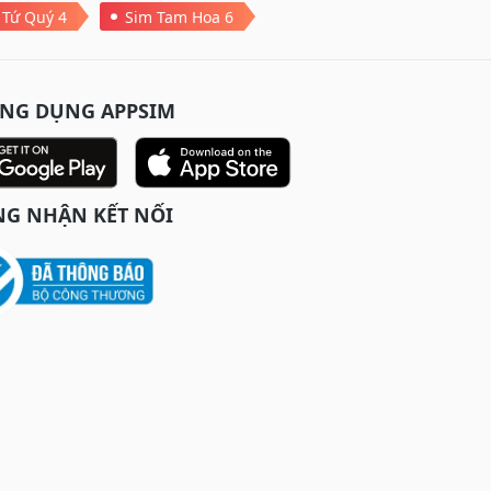
 Tứ Quý 4
Sim Tam Hoa 6
ỨNG DỤNG APPSIM
G NHẬN KẾT NỐI