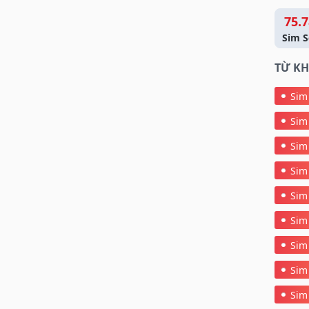
út tài lộc và mở rộng cơ hội kinh doanh.
75.7
 trong đuôi số 676768, chúng tạo nên một sức mạnh
Sim S
676768 mang ý nghĩa “Lộc Phất Phát”, tượng trưng
 lộc
ngày càng gia tăng và thịnh vượng bền vững.
TỪ KH
 676768 được giới kinh doanh, doanh nhân và những
Sim
 chuộng.
Sim
ôi 676768 Được Ưa Chuộng?
Sim
Sim
Sim
Sim
Sim
Sim
Sim