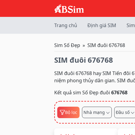
Trang chủ
Định giá SIM
Sim
Sim Số Đẹp
SIM đuôi 676768
SIM đuôi 676768
SIM đuôi 676768 hay SIM Tiến đôi 
niệm phong thủy dân gian. SIM đuô
Kết quả sim Số Đẹp đuôi
676768
Bộ lọc
Nhà mạng
Đầu số