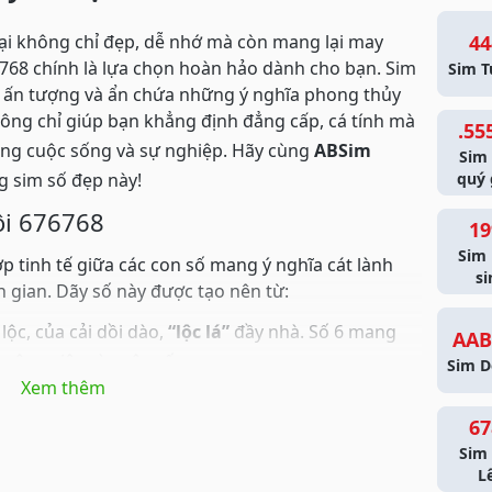
ại không chỉ đẹp, dễ nhớ mà còn mang lại may
44
6768 chính là lựa chọn hoàn hảo dành cho bạn. Sim
Sim T
o, ấn tượng và ẩn chứa những ý nghĩa phong thủy
ông chỉ giúp bạn khẳng định đẳng cấp, cá tính mà
.55
ong cuộc sống và sự nghiệp. Hãy cùng
ABSim
Sim
g sim số đẹp này!
quý 
uôi 676768
19
Sim
p tinh tế giữa các con số mang ý nghĩa cát lành
si
 gian. Dãy số này được tạo nên từ:
lộc, của cải dồi dào,
“lộc lá”
đầy nhà. Số 6 mang
AAB
g công việc và cuộc sống.
Sim D
Xem thêm
 mạnh phi thường, ý chí kiên cường vượt qua mọi
a “thất tinh”, xua đuổi vận xui, đón nhận năng
67
Sim 
át triển, thịnh vượng,
“phát tài phát lộc”
. Số 8 là
L