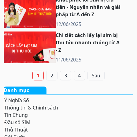
tiền - Nguyên nhân và giải
pháp từ A đến Z
12/06/2025
Chi tiết cách lấy lại sim bị
thu hồi nhanh chóng từ A
- Z
11/06/2025
1
2
3
4
Sau
Danh mục
Ý Nghĩa Số
Thông tin & Chính sách
Tin Chung
Đầu số SIM
Thủ Thuật