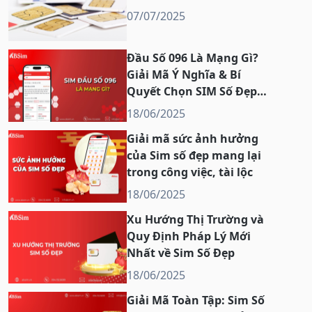
07/07/2025
Đầu Số 096 Là Mạng Gì?
Giải Mã Ý Nghĩa & Bí
Quyết Chọn SIM Số Đẹp
096
18/06/2025
Giải mã sức ảnh hưởng
của Sim số đẹp mang lại
trong công việc, tài lộc
18/06/2025
Xu Hướng Thị Trường và
Quy Định Pháp Lý Mới
Nhất về Sim Số Đẹp
18/06/2025
Giải Mã Toàn Tập: Sim Số