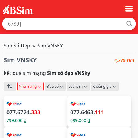
Sim Số Đẹp
Sim VNSKY
Sim VNSKY
4,779 sim
Kết quả sim mạng
Sim số đẹp VNSky
Nhà mạng
Đầu số
Loại sim
Khoảng giá
077.6724.
333
077.6463.
111
799.000 ₫
699.000 ₫