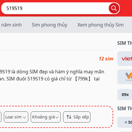
 năm sinh
Sim phong thủy
Xem phong thủy Sim
SIM 
12 sim
19519 là dòng SIM đẹp và hàm ý nghĩa may mắn
n. SIM đuôi 519519 có giá chỉ từ 【799k】 tại
09x
SIM T
Loại sim
Khoảng giá
Sắp xếp
< 5