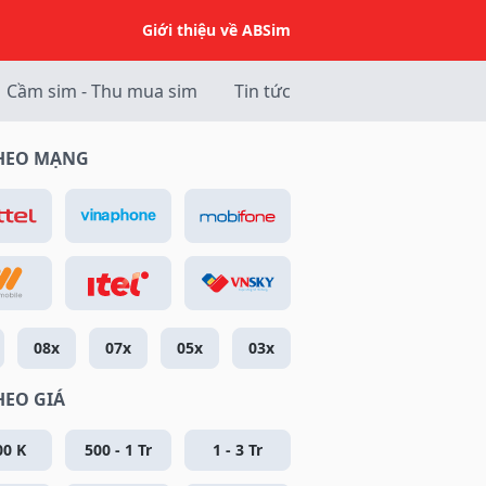
Giới thiệu về ABSim
Cầm sim - Thu mua sim
Tin tức
THEO MẠNG
08x
07x
05x
03x
HEO GIÁ
00 K
500 - 1 Tr
1 - 3 Tr