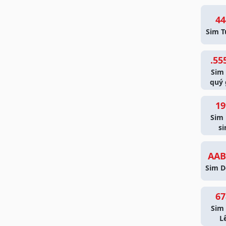
44
Sim T
.55
Sim
quý 
19
Sim
si
AAB
Sim D
67
Sim 
L