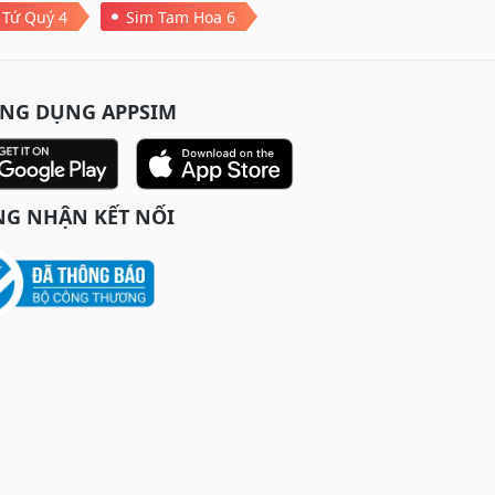
 Tứ Quý 4
Sim Tam Hoa 6
ỨNG DỤNG APPSIM
G NHẬN KẾT NỐI