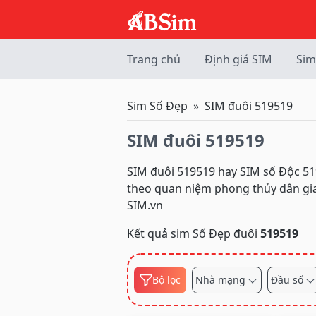
Trang chủ
Định giá SIM
Sim
Sim Số Đẹp
SIM đuôi 519519
SIM đuôi 519519
SIM đuôi 519519 hay SIM số Độc 5
theo quan niệm phong thủy dân gia
SIM.vn
Kết quả sim Số Đẹp đuôi
519519
Bộ lọc
Nhà mạng
Đầu số