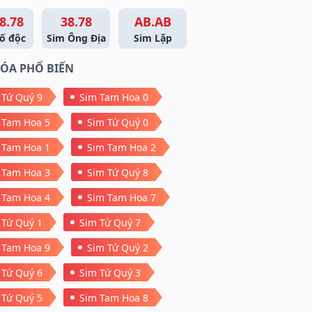
8.78
38.78
AB.AB
ố độc
Sim Ông Địa
Sim Lặp
ÓA PHỔ BIẾN
 Tứ Quý 9
Sim Tam Hoa 0
 Tam Hoa 5
Sim Tứ Quý 0
 Tam Hoa 1
Sim Tam Hoa 2
 Tam Hoa 3
Sim Tứ Quý 8
 Tam Hoa 4
Sim Tam Hoa 7
 Tứ Quý 1
Sim Tứ Quý 7
 Tam Hoa 9
Sim Tứ Quý 2
 Tứ Quý 6
Sim Tứ Quý 3
 Tứ Quý 5
Sim Tam Hoa 8