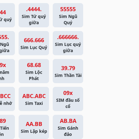
.4444.
55555
44
Sim Tứ quý
Sim Ngũ
ứ quý
giữa
Quý
555.
.666666.
666.666
 Ngũ
Sim Lục quý
Sim Lục Quý
giữa
giữa
9x
68.68
39.79
 năm
Sim Lộc
Sim Thần Tài
nh
Phát
09x
BCC
ABC.ABC
SIM đầu số
ễ nhớ
Sim Taxi
cổ
89
AB.BA
AA.BB
Tiến
Sim Gánh
Sim Lặp kép
ên
đảo