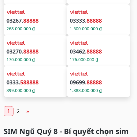
03267.
88888
03333.
88888
268.000.000 ₫
1.500.000.000 ₫
03270.
88888
03462.
88888
170.000.000 ₫
176.000.000 ₫
0333.
588888
09699.
88888
399.000.000 ₫
1.888.000.000 ₫
1
»
2
SIM Ngũ Quý 8 - Bí quyết chọn sim