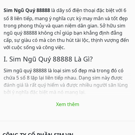
Sim Ngũ Quý 88888
là dãy số điện thoại đặc biệt với 6
số 8 liên tiếp, mang ý nghĩa cực kỳ may mắn và tốt đẹp
trong phong thủy và quan niệm dân gian. Sở hữu sim
ngũ quý 88888 không chỉ giúp bạn khẳng định đẳng
cấp, sự giàu có mà còn thu hút tài lộc, thịnh vượng đến
với cuộc sống và công việc.
I. Sim Ngũ Quý 88888 Là Gì?
Sim ngũ quý 88888 là loại sim số đẹp mà trong đó có
chứa 5 số 8 lặp lại liên tiếp nhau. Dạng sim này được
đánh giá là rất quý hiếm và được nhiều người săn lùng
bởi ý nghĩa đặc biệt mà nó mang lại.
II. Ý Nghĩa của Sim Ngũ Quý 88888, Tại
Xem thêm
Sao Nên Sử Dụng?
Sim ngũ quý 88888 không chỉ là một dãy số điện thoại
thông thường mà còn ẩn chứa những ý nghĩa sâu sắc
CÔNG TY CỔ PHẦN SIM.VN