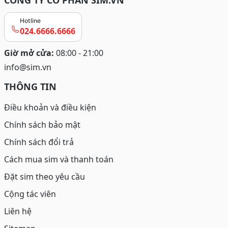
về mặt phong thủy và văn hóa. Hiểu rõ ý nghĩa của sim
ngũ quý 88888 sẽ giúp bạn đưa ra quyết định sáng suốt
Hotline
024.6666.6666
khi lựa chọn sim, đồng thời tận dụng tối đa những lợi
ích mà nó mang lại.
Giờ mở cửa:
08:00 - 21:00
Ý Nghĩa Sim Ngũ Quý 88888 Theo Dân Gian
info@sim.vn
Trong quan niệm dân gian, số 8 được xem là con số
THÔNG TIN
may mắn, tượng trưng cho sự phát tài, phát lộc. Hình
ảnh số 8 gần giống biểu tượng vô cực, thể hiện sự liên
Điều khoản và điều kiện
tục, trường tồn và không ngừng phát triển. Vì vậy, sim
Chính sách bảo mật
ngũ quý 88888, với sự lặp lại của 6 số 8, được coi là biểu
tượng của sự thịnh vượng, giàu có và quyền lực, mang
Chính sách đổi trả
đến may mắn cho người sở hữu.
Cách mua sim và thanh toán
Ý Nghĩa Ngũ Quý 88888 Theo Phong Thủy
Đặt sim theo yêu cầu
Theo phong thủy, số 8 thuộc hành Thổ, tượng trưng
cho sự ổn định, vững chắc và sinh sôi nảy nở. Người sở
Cộng tác viên
hữu sim ngũ quý 88888, đặc biệt là những người có
Liên hệ
mệnh hợp với hành Thổ, sẽ được hưởng nhiều lợi ích về