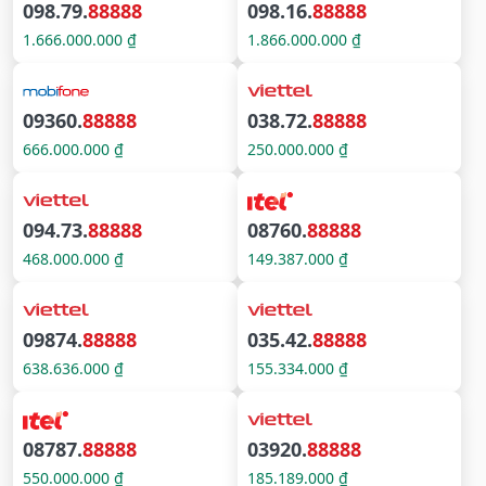
098.79.
88888
098.16.
88888
1.666.000.000 ₫
1.866.000.000 ₫
09360.
88888
038.72.
88888
666.000.000 ₫
250.000.000 ₫
094.73.
88888
08760.
88888
468.000.000 ₫
149.387.000 ₫
09874.
88888
035.42.
88888
638.636.000 ₫
155.334.000 ₫
08787.
88888
03920.
88888
550.000.000 ₫
185.189.000 ₫