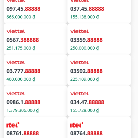
097.45.
88888
037.45.
88888
666.000.000 ₫
155.138.000 ₫
0567.
388888
03359.
88888
251.175.000 ₫
250.000.000 ₫
03.777.
88888
03592.
88888
400.000.000 ₫
225.109.000 ₫
0986.1.
88888
034.47.
88888
1.379.306.000 ₫
155.728.000 ₫
08761.
88888
08764.
88888