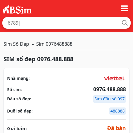
Sim Số Đẹp
Sim 0976488888
SIM số đẹp 0976.488.888
Nhà mạng:
0976.488.888
Số sim:
Đầu số đẹp:
Sim đầu số 097
Đuôi số đẹp:
488888
Đã bán
Giá bán: