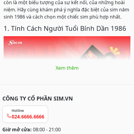
còn là một biểu tượng của sự kết nối, của những hoài
niệm. Hãy cùng khám phá ý nghĩa đặc biệt của sim năm
sinh 1986 và cách chọn một chiếc sim phù hợp nhất.
1. Tính Cách Người Tuổi Bính Dần 1986
Xem thêm
CÔNG TY CỔ PHẦN SIM.VN
Hotline
Tuổi 1986 là người mạnh mẽ, quyết đoán
024.6666.6666
Tuổi Bính Dần 1986:
Người sinh năm 1986 mang
Giờ mở cửa:
08:00 - 21:00
tuổi Bính Dần,
mệnh Hỏa
(Lư Trung Hỏa - Lửa