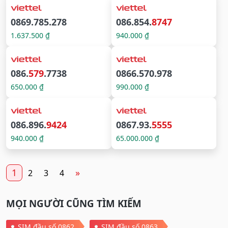
0869.785.278
086.854.
8747
1.637.500 ₫
940.000 ₫
086.
579
.7738
0866.570.978
650.000 ₫
990.000 ₫
086.896.
9424
0867.93.
5555
940.000 ₫
65.000.000 ₫
1
»
2
3
4
MỌI NGƯỜI CŨNG TÌM KIẾM
SIM đầu số 0862
SIM đầu số 0863