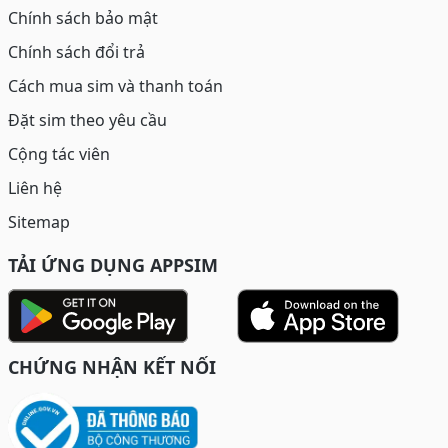
tổng kho và thợ SIM trên toàn quốc, cùng với vai trò đối
Chính sách bảo mật
tác trực tiếp của Viettel, đảm bảo nguồn cung dồi dào
và đa dạng.
Chính sách đổi trả
Cách mua sim và thanh toán
Đặt sim theo yêu cầu
Cộng tác viên
Liên hệ
Sitemap
TẢI ỨNG DỤNG APPSIM
Với những cam kết về “Sim chất - Giá độc”, hãy cùng
theo dõi hướng dẫn chi tiết chọn sim tại ABSim như sau:
CHỨNG NHẬN KẾT NỐI
2. Hướng dẫn chọn sim đầu số 086 chất lượng tại
ABSim
Sim đầu số 086 có giá từ 270K - 3 triệu chọn: