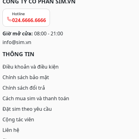
CÔNG TY CỔ PHẦN SIM.VN
1. Tầm quan trọng của việc chọn sim hợp tuổi
2007
Hotline
024.6666.6666
Giờ mở cửa:
08:00 - 21:00
info@sim.vn
THÔNG TIN
Điều khoản và điều kiện
Chính sách bảo mật
Chính sách đổi trả
Tổng quan sim hợp tuổi 2007
Cách mua sim và thanh toán
Chọn sim hợp tuổi 2007 (Đinh Hợi) mang lại nhiều ý
Đặt sim theo yêu cầu
nghĩa:
Cộng tác viên
Hỗ trợ vận khí:
Sim hợp mệnh Hỏa sẽ tăng cường
Liên hệ
năng lượng tích cực, giúp người dùng gặp nhiều