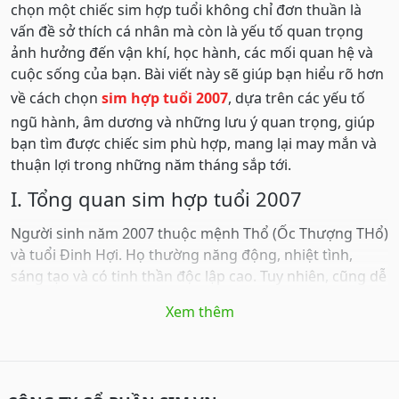
chọn một chiếc sim hợp tuổi không chỉ đơn thuần là
vấn đề sở thích cá nhân mà còn là yếu tố quan trọng
ảnh hưởng đến vận khí, học hành, các mối quan hệ và
cuộc sống của bạn. Bài viết này sẽ giúp bạn hiểu rõ hơn
về cách chọn
sim hợp tuổi 2007
, dựa trên các yếu tố
ngũ hành, âm dương và những lưu ý quan trọng, giúp
bạn tìm được chiếc sim phù hợp, mang lại may mắn và
thuận lợi trong những năm tháng sắp tới.
I. Tổng quan sim hợp tuổi 2007
Người sinh năm 2007 thuộc mệnh Thổ (Ốc Thượng THổ)
và tuổi Đinh Hợi. Họ thường năng động, nhiệt tình,
sáng tạo và có tinh thần độc lập cao. Tuy nhiên, cũng dễ
nóng nảy, thiếu kiên nhẫn và đôi khi khá bốc đồng. Việc
Xem thêm
chọn sim hợp tuổi Đinh Hợi không chỉ mang yếu tố
thẩm mỹ mà còn là cách hỗ trợ cân bằng năng lượng,
giúp phát huy điểm mạnh, khắc phục điểm yếu, thu hút
may mắn và thành công.