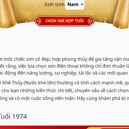
Giới tính
CHỌN SIM HỢP TUỔI
 một chiếc sim số đẹp, hợp phong thủy để gia tăng vận ma
ết rằng, việc lựa chọn sim điện thoại không chỉ đơn thuần l
ác động đến năng lượng, sự nghiệp, tài lộc và các mối quan
 Khê Thủy (Nước khe lớn) thường có tính cách mạnh mẽ, qu
p cho bạn những kiến thức chi tiết, chuyên sâu về cách chọ
ông và có một cuộc sống viên mãn. Hãy cùng khám phá bí m
Tuổi 1974