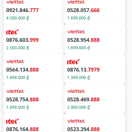
0921.846.
777
0528.057.
666
4.500.000 ₫
1.699.000 ₫
0876.603.
999
0528.954.
888
2.500.000 ₫
1.699.000 ₫
0564.134.
888
0876.13.
7979
1.699.000 ₫
1.399.000 ₫
0528.754.
888
0528.469.
888
1.699.000 ₫
2.900.000 ₫
0876.164.
888
0523.294.
888