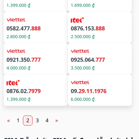
1.399.000 ₫
1.699.000 ₫
0582.477.
888
0876.153.
888
2.800.000 ₫
2.500.000 ₫
0921.350.
777
0925.064.
777
4.000.000 ₫
3.500.000 ₫
0876.02.
7979
09.
29.11.1976
1.399.000 ₫
6.000.000 ₫
«
»
1
2
3
4