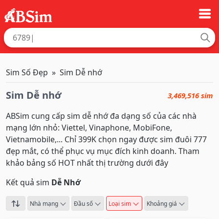
Sim Số Đẹp
Sim Dễ nhớ
Sim Dễ nhớ
3,469,516 sim
ABSim cung cấp sim dễ nhớ đa dạng số của các nhà
mạng lớn nhỏ: Viettel, Vinaphone, MobiFone,
Vietnamobile,... Chỉ 399K chọn ngay được sim đuôi 777
đẹp mắt, có thể phục vụ mục đích kinh doanh. Tham
khảo bảng số HOT nhất thị trường dưới đây
Kết quả sim
Dễ Nhớ
Nhà mạng
Đầu số
Loại sim
Khoảng giá