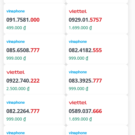
091.7581.
000
0929.01.
5757
499.000 ₫
1.699.000 ₫
085.6508.
777
082.4182.
555
999.000 ₫
999.000 ₫
0922.740.
222
083.3925.
777
2.500.000 ₫
999.000 ₫
082.2264.
777
0589.037.
666
999.000 ₫
1.699.000 ₫