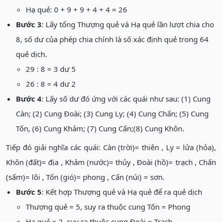
Hạ quẻ: 0 + 9 + 9 + 4 + 4 = 26
Bước 3
: Lấy tổng Thượng quẻ và Hạ quẻ lần lượt chia cho
8, số dư của phép chia chính là số xác định quẻ trong 64
quẻ dịch.
29 : 8 = 3 dư 5
26 : 8 = 4 dư 2
Bước 4
: Lấy số dư đó ứng với các quái như sau: (1) Cung
Càn; (2) Cung Đoài; (3) Cung Ly; (4) Cung Chấn; (5) Cung
Tốn, (6) Cung Khảm; (7) Cung Cấn;(8) Cung Khôn.
Tiếp đó giải nghĩa các quái: Càn (trời)= thiên , Ly = lửa (hỏa),
Khôn (đất)= địa , Khảm (nước)= thủy , Đoài (hồ)= trạch , Chấn
(sấm)= lôi , Tốn (gió)= phong , Cấn (núi) = sơn.
Bước 5
: Kết hợp Thượng quẻ và Hạ quẻ để ra quẻ dịch
Thượng quẻ = 5, suy ra thuộc cung Tốn = Phong
Hạ quẻ = 2, suy ra thuộc cung Đoài = Trạch