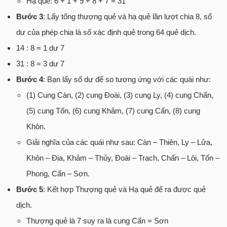
Hạ quẻ: 6 + 1 + 9 + 8 + 7 = 31
Bước 3
: Lấy tổng thượng quẻ và hạ quẻ lần lượt chia 8, số
dư của phép chia là số xác định quẻ trong 64 quẻ dịch.
14 : 8 = 1 dư 7
31 : 8 = 3 dư 7
Bước 4
: Bạn lấy số dư để so tương ứng với các quái như:
(1) Cung Càn, (2) cung Đoài, (3) cung Ly, (4) cung Chấn,
(5) cung Tốn, (6) cung Khảm, (7) cung Cấn, (8) cung
Khôn.
Giải nghĩa của các quái như sau: Càn – Thiên, Ly – Lửa,
Khôn – Địa, Khảm – Thủy, Đoài – Trạch, Chấn – Lôi, Tốn –
Phong, Cấn – Sơn.
Bước 5
: Kết hợp Thượng quẻ và Hạ quẻ để ra được quẻ
dịch.
Thượng quẻ là 7 suy ra là cung Cấn = Sơn