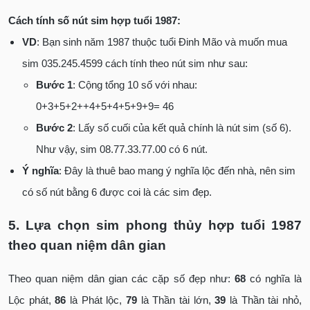
Cách tính số nút sim hợp tuổi 1987:
VD
: Bạn sinh năm 1987 thuộc tuổi Đinh Mão và muốn mua
sim 035.245.4599 cách tính theo nút sim như sau:
Bước 1
: Cộng tổng 10 số với nhau:
0+3+5+2++4+5+4+5+9+9= 46
Bước 2
: Lấy số cuối của kết quả chính là nút sim (số 6).
Như vậy, sim 08.77.33.77.00 có 6 nút.
Ý nghĩa
: Đây là thuê bao mang ý nghĩa lộc đến nhà, nên sim
có số nút bằng 6 được coi là các sim đẹp.
5. Lựa chọn sim phong thủy hợp tuổi 1987
theo quan niệm dân gian
Theo quan niệm dân gian các cặp số đẹp như:
68
có nghĩa là
Lộc phát,
86
là Phát lộc,
79
là Thần tài lớn,
39
là Thần tài nhỏ,