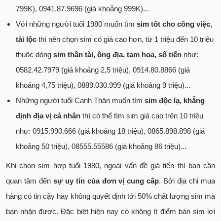
799K), 0941.87.9696 (giá khoảng 999K)...
Với những người tuổi 1980 muốn tìm
sim tốt cho công việc,
tài lộc
thì nên chọn sim có giá cao hơn, từ 1 triệu đến 10 triệu
thuộc dòng
sim thần tài, ông địa, tam hoa, số tiến
như:
0582.42.7979 (giá khoảng 2,5 triệu), 0914.80.8866 (giá
khoảng 4,75 triệu), 0889.030.999 (giá khoảng 9 triệu)...
Những người tuổi Canh Thân muốn tìm
sim độc lạ, khẳng
định địa vị cá nhân
thì có thể tìm sim giá cao trên 10 triệu
như: 0915.990.666 (giá khoảng 18 triệu), 0865.898.898 (giá
khoảng 50 triệu), 08555.55586 (giá khoảng 86 triệu)...
Khi chọn sim hợp tuổi 1980, ngoài vấn đề giá tiến thì bạn cần
quan tâm đến
sự uy tín của đơn vị cung cấp
. Bởi địa chỉ mua
hàng có tin cậy hay không quyết định tới 50% chất lượng sim mà
bạn nhận được. Đặc biệt hiện nay có không ít điểm bán sim lợi