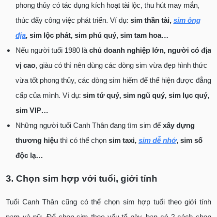
phong thủy có tác dụng kích hoạt tài lộc, thu hút may mắn,
thúc đẩy công việc phát triển. Ví dụ:
sim thần tài,
sim ông
địa
, sim lộc phát, sim phú quý, sim tam hoa…
Nếu người tuổi 1980 là
chủ doanh nghiệp lớn, người có địa
vị cao
, giàu có thì nên dùng các dòng sim vừa đẹp hình thức
vừa tốt phong thủy, các dòng sim hiếm để thể hiện được đẳng
cấp của mình. Ví dụ:
sim tứ quý, sim ngũ quý, sim lục quý,
sim VIP…
Những người tuổi Canh Thân đang tìm sim để
xây dựng
thương hiệu
thì có thể chọn
sim taxi,
sim dễ nhớ
, sim số
độc lạ…
3. Chọn sim hợp với tuổi, giới tính
Tuổi Canh Thân cũng có thể chọn sim hợp tuổi theo giới tính
nam và nữ. Để chọn sim theo yếu tố này, bạn có 2 cách chọn