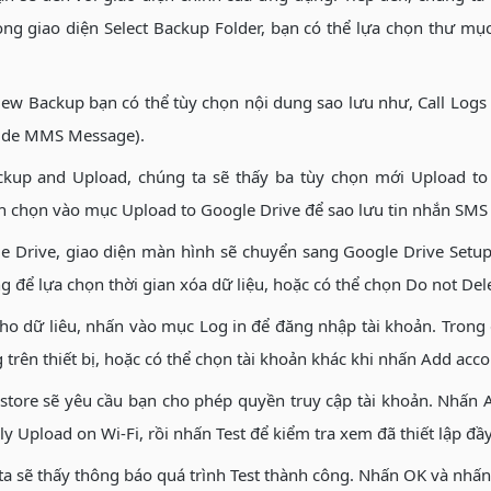
ng giao diện Select Backup Folder, bạn có thể lựa chọn thư mục
New Backup bạn có thể tùy chọn nội dung sao lưu như, Call Logs 
clude MMS Message).
kup and Upload, chúng ta sẽ thấy ba tùy chọn mới Upload to
ích chọn vào mục Upload to Google Drive để sao lưu tin nhắn SMS
e Drive, giao diện màn hình sẽ chuyển sang Google Drive Setup
 để lựa chọn thời gian xóa dữ liệu, hoặc có thể chọn Do not Del
ho dữ liêu, nhấn vào mục Log in để đăng nhập tài khoản. Trong 
trên thiết bị, hoặc có thể chọn tài khoản khác khi nhấn Add acco
tore sẽ yêu cầu bạn cho phép quyền truy cập tài khoản. Nhấn Al
ly Upload on Wi-Fi, rồi nhấn Test để kiểm tra xem đã thiết lập đ
ta sẽ thấy thông báo quá trình Test thành công. Nhấn OK và nhấn 