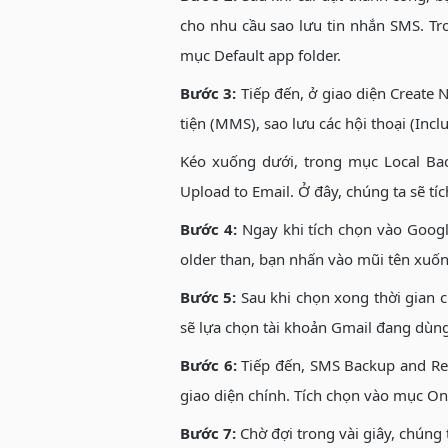
cho nhu cầu sao lưu tin nhắn SMS. Tro
mục Default app folder.
Bước 3:
Tiếp đến, ở giao diện Create 
tiện (MMS), sao lưu các hội thoại (In
Kéo xuống dưới, trong mục Local Bac
Upload to Email. Ở đây, chúng ta sẽ t
Bước 4:
Ngay khi tích chọn vào Googl
older than, bạn nhấn vào mũi tên xuống
Bước 5:
Sau khi chọn xong thời gian c
sẽ lựa chọn tài khoản Gmail đang dùng 
Bước 6:
Tiếp đến, SMS Backup and Res
giao diện chính. Tích chọn vào mục On
Bước 7:
Chờ đợi trong vài giây, chúng 