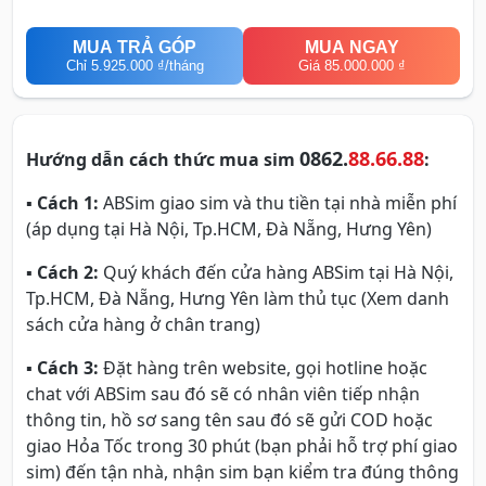
MUA TRẢ GÓP
MUA NGAY
Chỉ
5.925.000 ₫
/tháng
Giá 85.000.000 ₫
0862.
88.66.88
Hướng dẫn cách thức mua sim
:
▪
Cách 1:
ABSim giao sim và thu tiền tại nhà miễn phí
(áp dụng tại Hà Nội, Tp.HCM, Đà Nẵng, Hưng Yên)
▪
Cách 2:
Quý khách đến cửa hàng ABSim tại Hà Nội,
Tp.HCM, Đà Nẵng, Hưng Yên làm thủ tục (Xem danh
sách cửa hàng ở chân trang)
▪
Cách 3:
Đặt hàng trên website, gọi hotline hoặc
chat với ABSim sau đó sẽ có nhân viên tiếp nhận
thông tin, hồ sơ sang tên sau đó sẽ gửi COD hoặc
giao Hỏa Tốc trong 30 phút (bạn phải hỗ trợ phí giao
sim) đến tận nhà, nhận sim bạn kiểm tra đúng thông