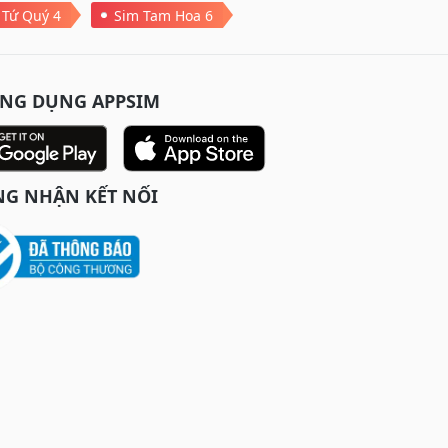
 Tứ Quý 4
Sim Tam Hoa 6
ỨNG DỤNG APPSIM
G NHẬN KẾT NỐI