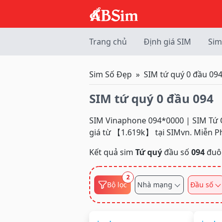
Trang chủ
Định giá SIM
Sim
Sim Số Đẹp
SIM tứ quý 0 đầu 09
SIM tứ quý 0 đầu 094
SIM Vinaphone 094*0000 | SIM Tứ Qu
giá từ 【1.619k】 tại SIMvn. Miễn P
Kết quả sim
Tứ quý
đầu số
094
đuô
2
Bộ lọc
Nhà mạng
Đầu số