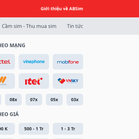
Giới thiệu về ABSim
Cầm sim - Thu mua sim
Tin tức
THEO MẠNG
08x
07x
05x
03x
HEO GIÁ
00 K
500 - 1 Tr
1 - 3 Tr