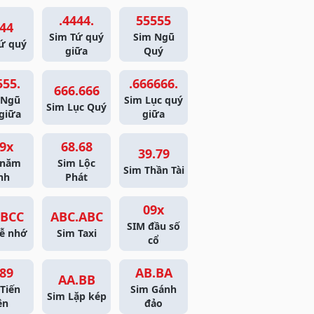
.4444.
55555
44
Sim Tứ quý
Sim Ngũ
ứ quý
giữa
Quý
555.
.666666.
666.666
 Ngũ
Sim Lục quý
Sim Lục Quý
giữa
giữa
9x
68.68
39.79
 năm
Sim Lộc
Sim Thần Tài
nh
Phát
09x
BCC
ABC.ABC
SIM đầu số
ễ nhớ
Sim Taxi
cổ
89
AB.BA
AA.BB
Tiến
Sim Gánh
Sim Lặp kép
ên
đảo