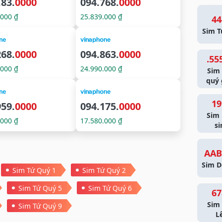
.83.
0000
094.768.
0000
.000 ₫
25.839.000 ₫
44
Sim T
268.
0000
094.863.
0000
.55
.000 ₫
24.990.000 ₫
Sim
quý 
19
959.
0000
094.175.
0000
Sim
.000 ₫
17.580.000 ₫
si
AAB
Sim D
Sim Tứ Quý 1
Sim Tứ Quý 2
Sim Tứ Quý 5
Sim Tứ Quý 6
67
Sim 
Sim Tứ Quý 9
L