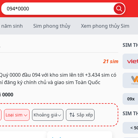
 năm sinh
Sim phong thủy
Xem phong thủy Sim
SIM 
4
21 sim
ý 0000 đầu 094 với kho sim lên tới +3.434 sim có
hí đăng ký chính chủ và giao sim Toàn Quốc
i
0000
09x
SIM T
Loại sim
Khoảng giá
Sắp xếp
< 5