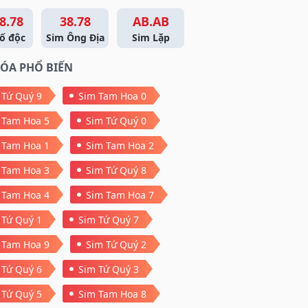
8.78
38.78
AB.AB
ố độc
Sim Ông Địa
Sim Lặp
ÓA PHỔ BIẾN
 Tứ Quý 9
Sim Tam Hoa 0
 Tam Hoa 5
Sim Tứ Quý 0
 Tam Hoa 1
Sim Tam Hoa 2
 Tam Hoa 3
Sim Tứ Quý 8
 Tam Hoa 4
Sim Tam Hoa 7
 Tứ Quý 1
Sim Tứ Quý 7
 Tam Hoa 9
Sim Tứ Quý 2
 Tứ Quý 6
Sim Tứ Quý 3
 Tứ Quý 5
Sim Tam Hoa 8