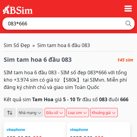
Sim Số Đẹp
Sim tam hoa 6 đầu 083
Sim tam hoa 6 đầu 083
145 sim
SIM tam hoa 6 đầu 083 - SIM số đẹp 083*666 với tổng
kho +3.974 sim có giá từ 【580k】 tại SIMvn. Miễn phí
đăng ký chính chủ và giao sim Toàn Quốc
Kết quả sim
Tam Hoa
giá
5 - 10 Tr
đầu số
083
đuôi
666
Nhà mạng
Đầu số
Loại sim
Khoảng giá