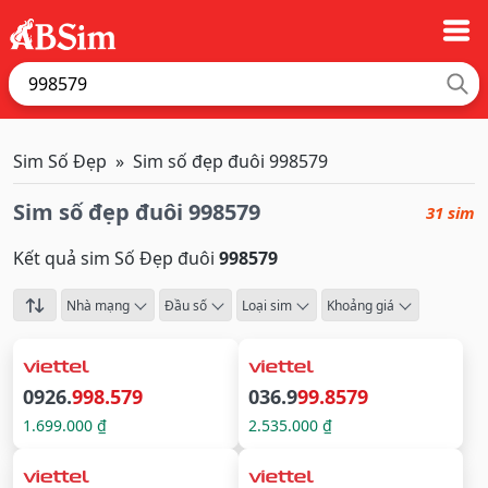
Sim Số Đẹp
Sim số đẹp đuôi 998579
Sim số đẹp đuôi 998579
31 sim
Kết quả sim Số Đẹp đuôi
998579
Nhà mạng
Đầu số
Loại sim
Khoảng giá
0926.
998.579
036.9
99.8579
1.699.000 ₫
2.535.000 ₫