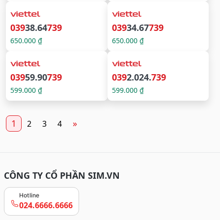
039
38.64
739
039
34.67
739
650.000 ₫
650.000 ₫
039
59.90
739
039
2.024.
739
599.000 ₫
599.000 ₫
1
»
2
3
4
CÔNG TY CỔ PHẦN SIM.VN
Hotline
024.6666.6666