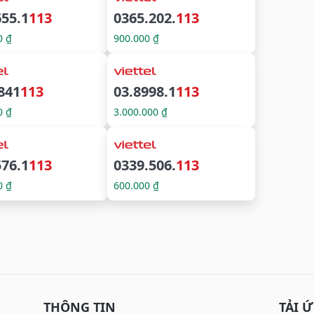
655.1
113
0365.202.
113
0 ₫
900.000 ₫
841
113
03.8998.1
113
0 ₫
3.000.000 ₫
576.1
113
0339.506.
113
0 ₫
600.000 ₫
THÔNG TIN
TẢI 