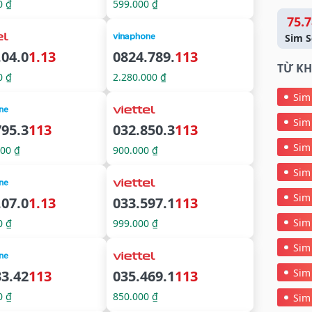
0 ₫
599.000 ₫
75.7
Sim S
.04.0
1.13
0824.789.
113
TỪ KH
0 ₫
2.280.000 ₫
Sim
Sim
795.3
113
032.850.3
113
Sim
000 ₫
900.000 ₫
Sim
Sim
.07.0
1.13
033.597.1
113
Sim
0 ₫
999.000 ₫
Sim
Sim
33.42
113
035.469.1
113
0 ₫
850.000 ₫
Sim