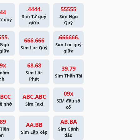
.4444.
55555
44
Sim Tứ quý
Sim Ngũ
ứ quý
giữa
Quý
555.
.666666.
666.666
 Ngũ
Sim Lục quý
Sim Lục Quý
giữa
giữa
9x
68.68
39.79
 năm
Sim Lộc
Sim Thần Tài
nh
Phát
09x
BCC
ABC.ABC
SIM đầu số
ễ nhớ
Sim Taxi
cổ
89
AB.BA
AA.BB
Tiến
Sim Gánh
Sim Lặp kép
ên
đảo