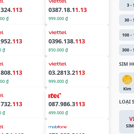
3 - 
.324.
113
0387.18.1
1.13
000 ₫
999.000 ₫
30 - 
100 - 
.952.
113
0396.138.
113
0 ₫
850.000 ₫
300 - 
SIM 
.808.
113
03.2813.2
113
000 ₫
999.000 ₫
Kim
LOẠI 
.732.
113
087.986.3
113
0 ₫
499.000 ₫
V
SIM