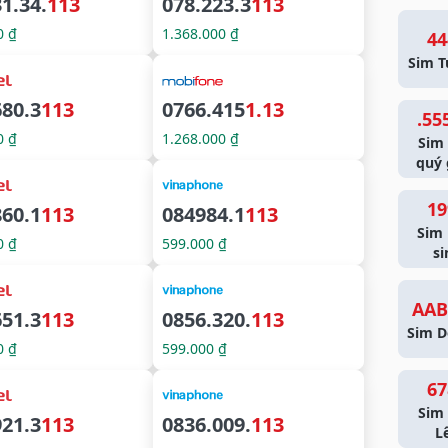
1.34.
113
078.223.3
113
0 ₫
1.368.000 ₫
44
Sim T
680.3
113
0766.415
1.13
.55
0 ₫
1.268.000 ₫
Sim
quý 
19
860.1
113
084984.1
113
Sim
0 ₫
599.000 ₫
si
AAB
651.3
113
0856.320.
113
Sim D
0 ₫
599.000 ₫
67
Sim 
921.3
113
0836.009.
113
L