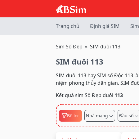
Trang chủ
Định giá SIM
Sim
Sim Số Đẹp
SIM đuôi 113
SIM đuôi 113
SIM đuôi 113 hay SIM số Độc 113 
niệm phong thủy dân gian. SIM đuô
Kết quả sim Số Đẹp đuôi
113
Bộ lọc
Nhà mạng
Đầu số