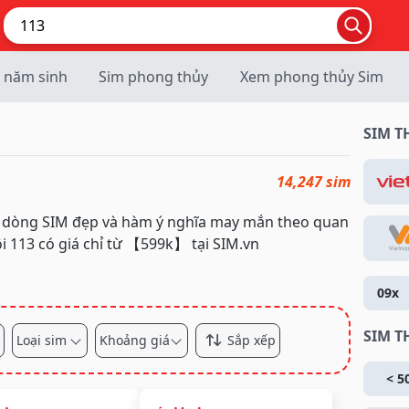
 năm sinh
Sim phong thủy
Xem phong thủy Sim
SIM 
14,247 sim
là dòng SIM đẹp và hàm ý nghĩa may mắn theo quan
i 113 có giá chỉ từ 【599k】 tại SIM.vn
09x
SIM T
Loại sim
Khoảng giá
Sắp xếp
< 5