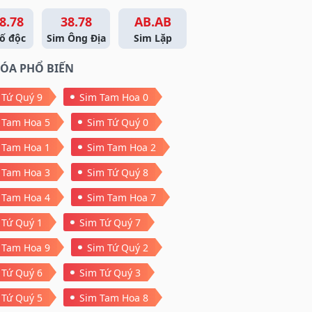
8.78
38.78
AB.AB
ố độc
Sim Ông Địa
Sim Lặp
ÓA PHỔ BIẾN
 Tứ Quý 9
Sim Tam Hoa 0
 Tam Hoa 5
Sim Tứ Quý 0
 Tam Hoa 1
Sim Tam Hoa 2
 Tam Hoa 3
Sim Tứ Quý 8
 Tam Hoa 4
Sim Tam Hoa 7
 Tứ Quý 1
Sim Tứ Quý 7
 Tam Hoa 9
Sim Tứ Quý 2
 Tứ Quý 6
Sim Tứ Quý 3
 Tứ Quý 5
Sim Tam Hoa 8