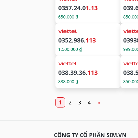
0357.24.0
1.13
039.
650.000 ₫
850.00
0352.986.
113
0393
1.500.000 ₫
999.00
038.39.36.
113
038.
838.000 ₫
850.00
1
»
2
3
4
CÔNG TY CỔ PHẦN SIM.VN