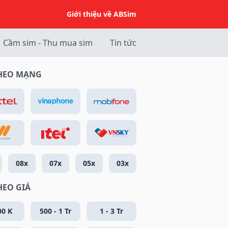
Giới thiệu về ABSim
Cầm sim - Thu mua sim
Tin tức
THEO MẠNG
08x
07x
05x
03x
HEO GIÁ
00 K
500 - 1 Tr
1 - 3 Tr