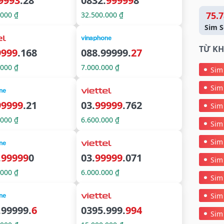
9993
.28
0832.
99999
8
75.7
.000 ₫
32.500.000 ₫
Sim S
TỪ KH
9999
.168
088.99999.
27
.000 ₫
7.000.000 ₫
Sim
Sim
99999
.21
03.
99999
.762
Sim
.000 ₫
6.600.000 ₫
Sim
Sim
.
99999
0
03.
99999
.071
Sim
.000 ₫
6.000.000 ₫
Sim
Sim
.99999.
6
0395.999.
994
Sim