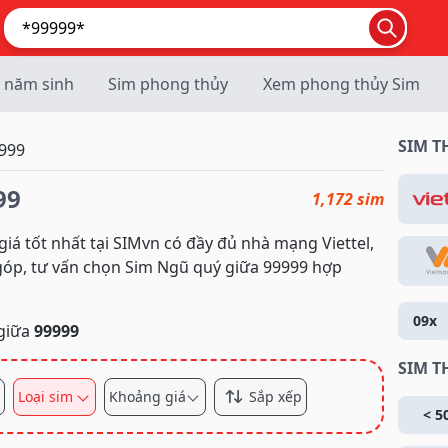
 năm sinh
Sim phong thủy
Xem phong thủy Sim
SIM 
9999
99
1,172 sim
iá tốt nhất tại SIMvn có đầy đủ nhà mạng Viettel,
 góp, tư vấn chọn Sim Ngũ quý giữa 99999 hợp
09x
giữa
99999
SIM T
Loại sim
Khoảng giá
Sắp xếp
< 5