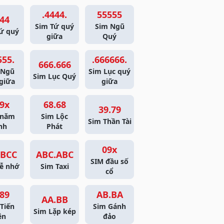
.4444.
55555
44
Sim Tứ quý
Sim Ngũ
ứ quý
giữa
Quý
555.
.666666.
666.666
 Ngũ
Sim Lục quý
Sim Lục Quý
giữa
giữa
9x
68.68
39.79
 năm
Sim Lộc
Sim Thần Tài
nh
Phát
09x
BCC
ABC.ABC
SIM đầu số
ễ nhớ
Sim Taxi
cổ
89
AB.BA
AA.BB
Tiến
Sim Gánh
Sim Lặp kép
ên
đảo