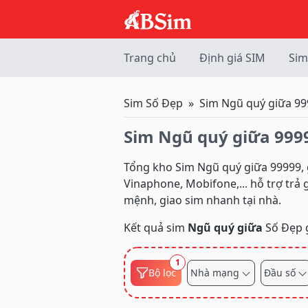
Trang chủ
Định giá SIM
Sim
Sim Số Đẹp
Sim Ngũ quý giữa 9
Sim Ngũ quý giữa 999
Tổng kho Sim Ngũ quý giữa 99999, g
Vinaphone, Mobifone,... hỗ trợ trả
mệnh, giao sim nhanh tại nhà.
Kết quả sim
Ngũ quý giữa
Số Đẹp 
1
Bộ lọc
Nhà mạng
Đầu số