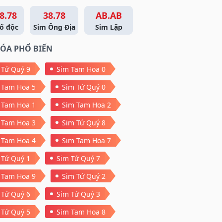
8.78
38.78
AB.AB
ố độc
Sim Ông Địa
Sim Lặp
ÓA PHỔ BIẾN
 Tứ Quý 9
Sim Tam Hoa 0
 Tam Hoa 5
Sim Tứ Quý 0
 Tam Hoa 1
Sim Tam Hoa 2
 Tam Hoa 3
Sim Tứ Quý 8
 Tam Hoa 4
Sim Tam Hoa 7
 Tứ Quý 1
Sim Tứ Quý 7
 Tam Hoa 9
Sim Tứ Quý 2
 Tứ Quý 6
Sim Tứ Quý 3
 Tứ Quý 5
Sim Tam Hoa 8