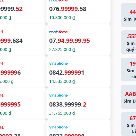
99999.
52
076.
99999
.58
44
.000 ₫
10.800.000 ₫
Sim T
.55
9999
.684
07.
94.99.99.95
Sim
.000 ₫
27.825.000 ₫
quý 
19
Sim
.
99999
6
0842.
99999
1
si
5.000 ₫
14.533.000 ₫
AAB
Sim D
5999995
0838.99999.
2
.000 ₫
31.765.000 ₫
67
Sim 
L