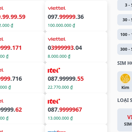
3 - 
.99.99.59
097.
99999
.36
30 - 
2.000 ₫
100.000.000 ₫
100 - 
9999
.
171
0
3999993
.04
300 - 
000 ₫
8.000.000 ₫
SIM 
9999
.716
087.99999.
55
.000 ₫
22.770.000 ₫
Kim
LOẠI 
99999.
62
087.
9999967
V
000 ₫
13.000.000 ₫
SIM