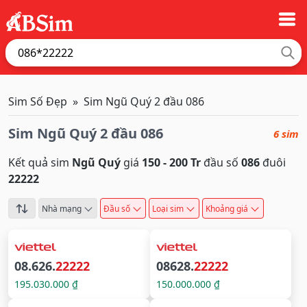
Sim Số Đẹp
Sim Ngũ Quý 2 đầu 086
Sim Ngũ Quý 2 đầu 086
6 sim
Kết quả sim
Ngũ Quý
giá
150 - 200 Tr
đầu số
086
đuôi
22222
Nhà mạng
Đầu số
Loại sim
Khoảng giá
08.626.
22222
08628.
22222
195.030.000 ₫
150.000.000 ₫