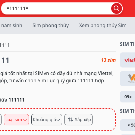
 năm sinh
Sim phong thủy
Xem phong thủy Sim
SIM 
1111
111
13 sim
giá tốt nhất tại SIMvn có đầy đủ nhà mạng Viettel,
 góp, tư vấn chọn Sim Lục quý giữa 111111 hợp
09x
giữa
111111
SIM T
Loại sim
Khoảng giá
Sắp xếp
< 5