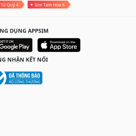
 Tứ Quý 4
Sim Tam Hoa 6
ỨNG DỤNG APPSIM
G NHẬN KẾT NỐI