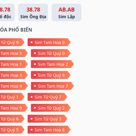
8.78
38.78
AB.AB
ố độc
Sim Ông Địa
Sim Lặp
ÓA PHỔ BIẾN
 Tứ Quý 9
Sim Tam Hoa 0
 Tam Hoa 5
Sim Tứ Quý 0
 Tam Hoa 1
Sim Tam Hoa 2
 Tam Hoa 3
Sim Tứ Quý 8
 Tam Hoa 4
Sim Tam Hoa 7
 Tứ Quý 1
Sim Tứ Quý 7
 Tam Hoa 9
Sim Tứ Quý 2
 Tứ Quý 6
Sim Tứ Quý 3
 Tứ Quý 5
Sim Tam Hoa 8