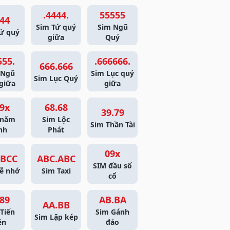
.4444.
55555
44
Sim Tứ quý
Sim Ngũ
ứ quý
giữa
Quý
555.
.666666.
666.666
 Ngũ
Sim Lục quý
Sim Lục Quý
giữa
giữa
9x
68.68
39.79
 năm
Sim Lộc
Sim Thần Tài
nh
Phát
09x
BCC
ABC.ABC
SIM đầu số
ễ nhớ
Sim Taxi
cổ
89
AB.BA
AA.BB
Tiến
Sim Gánh
Sim Lặp kép
ên
đảo