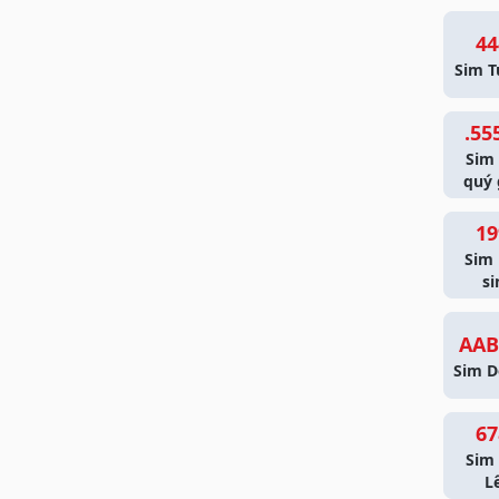
44
Sim T
.55
Sim
quý 
19
Sim
si
AAB
Sim D
67
Sim 
L