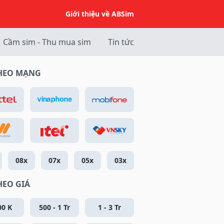
Giới thiệu về ABSim
Cầm sim - Thu mua sim
Tin tức
THEO MẠNG
08x
07x
05x
03x
HEO GIÁ
00 K
500 - 1 Tr
1 - 3 Tr