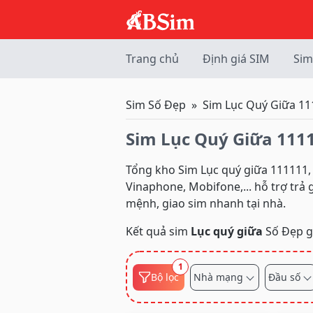
Trang chủ
Định giá SIM
Sim
Sim Số Đẹp
Sim Lục Quý Giữa 11
Sim Lục Quý Giữa 111
Tổng kho Sim Lục quý giữa 111111, 
Vinaphone, Mobifone,... hỗ trợ trả
mệnh, giao sim nhanh tại nhà.
Kết quả sim
Lục quý giữa
Số Đẹp 
1
Bộ lọc
Nhà mạng
Đầu số