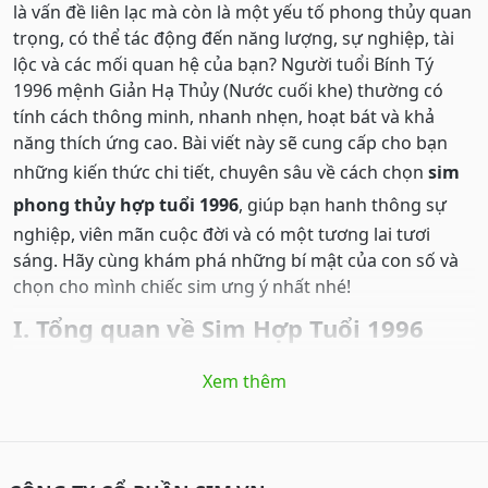
là vấn đề liên lạc mà còn là một yếu tố phong thủy quan
trọng, có thể tác động đến năng lượng, sự nghiệp, tài
lộc và các mối quan hệ của bạn? Người tuổi Bính Tý
1996 mệnh Giản Hạ Thủy (Nước cuối khe) thường có
tính cách thông minh, nhanh nhẹn, hoạt bát và khả
năng thích ứng cao. Bài viết này sẽ cung cấp cho bạn
những kiến thức chi tiết, chuyên sâu về cách chọn
sim
phong thủy hợp tuổi 1996
, giúp bạn hanh thông sự
nghiệp, viên mãn cuộc đời và có một tương lai tươi
sáng. Hãy cùng khám phá những bí mật của con số và
chọn cho mình chiếc sim ưng ý nhất nhé!
I. Tổng quan về Sim Hợp Tuổi 1996
1. Tầm quan trọng của việc chọn sim hợp tuổi
Xem thêm
1996
Người sinh năm 1996 tuổi Bính Tý,
mệnh Thủy
(Giản Hạ
Thủy - Nước cuối khe),có thiên can là Bính, địa chi là Tý.