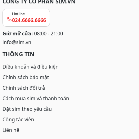
CÔNG TY CỔ PHẦN SIM.VN
Họ thường mang tính cách thông minh, nhạy bén và
linh hoạt. Họ có khả năng quan sát tốt, xử lý tình huống
Hotline
nhanh chóng và thích nghi với môi trường xung quanh.
024.6666.6666
Sự kiên trì và tinh thần trách nhiệm cao giúp người tuổi
Bính Tý luôn nỗ lực đạt được mục tiêu của mình. Tuy
Giờ mở cửa:
08:00 - 21:00
nhiên, với mệnh Thủy, họ đôi khi dễ bị chi phối bởi cảm
info@sim.vn
xúc, thiếu sự ổn định và có xu hướng suy nghĩ nhiều.
THÔNG TIN
Điều này có thể khiến họ cảm thấy áp lực trong những
quyết định lớn.
Điều khoản và điều kiện
Chính sách bảo mật
Chính sách đổi trả
Cách mua sim và thanh toán
Đặt sim theo yêu cầu
Cộng tác viên
Liên hệ