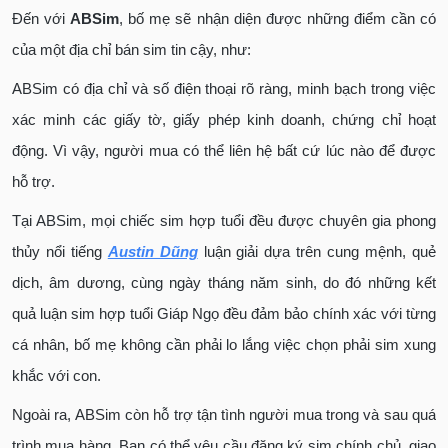
Đến với
ABSim
, bố mẹ sẽ nhận diện được những điểm cần có
của một địa chỉ bán sim tin cậy, như:
ABSim có địa chỉ và số điện thoại rõ ràng, minh bạch trong việc
xác minh các giấy tờ, giấy phép kinh doanh, chứng chỉ hoạt
động. Vì vậy, người mua có thể liên hệ bất cứ lúc nào để được
hỗ trợ.
Tại ABSim, mọi chiếc sim hợp tuổi đều được chuyên gia phong
thủy nổi tiếng
Austin Dũng
luận giải dựa trên cung mệnh, quẻ
dịch, âm dương, cùng ngày tháng năm sinh, do đó những kết
quả luận sim hợp tuổi Giáp Ngọ đều đảm bảo chính xác với từng
cá nhân, bố mẹ không cần phải lo lắng việc chọn phải sim xung
khắc với con.
Ngoài ra, ABSim còn hỗ trợ tận tình người mua trong và sau quá
trình mua hàng. Bạn có thể yêu cầu đăng ký sim chính chủ, giao