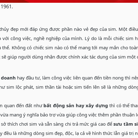
 1961.
thủy đẹp mới đáp ứng được phần nào vẻ đẹp của sim. Một điều
 với công việc, nghề nghiệp của mình. Lý do là mỗi chiếc sim 
thể. Không có chiếc sim nào có thể mang tới may mắn cho toàn 
c sẽ giúp người dùng nhận được chính xác tác dụng của sim một
h doanh
hay đầu tư, làm công việc liên quan đến tiền nong thì nê
 như sim lộc phát, sim thần tài hoặc sim tiến lên sẽ là những 
iên quan đến đất như
bất động sản hay xây dựng
thì có thể th
, vừa mang ý nghĩa bảo trợ vừa giúp công việc thêm phần thuận l
ở thích chơi sim và sẵn sàng chi trả mức giá cao để
sưu tầm s
đây đều là những dòng sim đẹp, độc, lạ cả về hình thức lẫn giá trị 