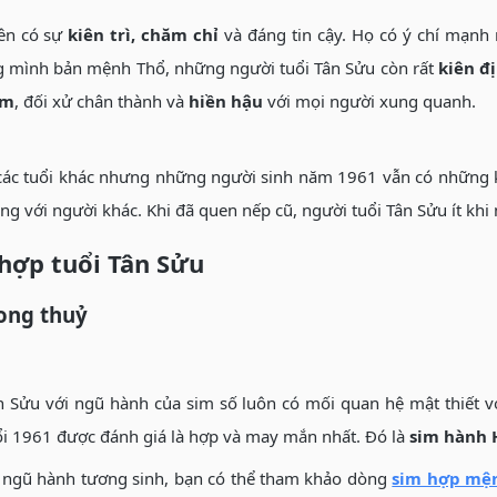
nên có sự
kiên trì, chăm chỉ
và đáng tin cậy. Họ có ý chí mạnh 
 mình bản mệnh Thổ, những người tuổi Tân Sửu còn rất
kiên đ
ạm
, đối xử chân thành và
hiền hậu
với mọi người xung quanh.
 các tuổi khác nhưng những người sinh năm 1961 vẫn có những k
ng với người khác. Khi đã quen nếp cũ, người tuổi Tân Sửu ít kh
hợp tuổi Tân Sửu
ong thuỷ
n Sửu với ngũ hành của sim số luôn có mối quan hệ mật thiết v
i 1961 được đánh giá là hợp và may mắn nhất. Đó là
sim hành 
n ngũ hành tương sinh, bạn có thể tham khảo dòng
sim hợp mệ