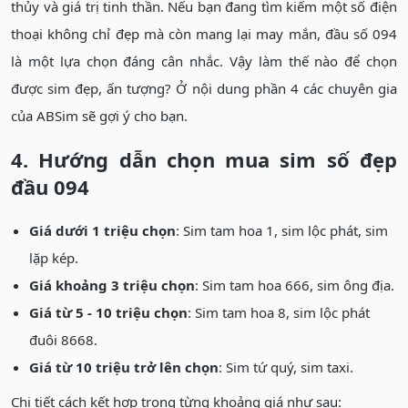
thủy và giá trị tinh thần. Nếu bạn đang tìm kiếm một số điện
thoại không chỉ đẹp mà còn mang lại may mắn, đầu số 094
là một lựa chọn đáng cân nhắc. Vậy làm thế nào để chọn
được sim đẹp, ấn tượng? Ở nội dung phần 4 các chuyên gia
của ABSim sẽ gợi ý cho bạn.
4. Hướng dẫn chọn mua sim số đẹp
đầu 094
Giá dưới 1 triệu chọn
: Sim tam hoa 1, sim lộc phát, sim
lặp kép.
Giá khoảng 3 triệu chọn
: Sim tam hoa 666, sim ông địa.
Giá từ 5 - 10 triệu chọn
: Sim tam hoa 8, sim lộc phát
đuôi 8668.
Giá từ 10 triệu trở lên chọn
: Sim tứ quý, sim taxi.
Chi tiết cách kết hợp trong từng khoảng giá như sau: