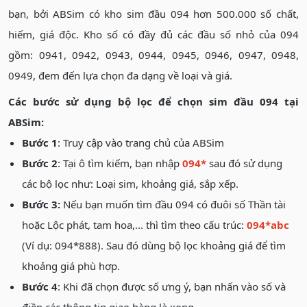
bạn, bởi ABSim có kho sim đầu 094 hơn 500.000 số chất,
hiếm, giá độc. Kho số có đầy đủ các đầu số nhỏ của 094
gồm: 0941, 0942, 0943, 0944, 0945, 0946, 0947, 0948,
0949, đem đến lựa chọn đa dạng về loại và giá.
Các bước sử dụng bộ lọc để chọn sim đầu 094 tại
ABSim:
Bước 1
: Truy cập vào trang chủ của ABSim
Bước 2
: Tại ô tìm kiếm, bạn nhập
094*
sau đó sử dụng
các bộ lọc như: Loại sim, khoảng giá, sắp xếp.
Bước 3:
Nếu bạn muốn tìm đầu 094 có đuôi số Thần tài
hoặc Lộc phát, tam hoa,... thì tìm theo cấu trúc:
094*abc
(Ví dụ: 094*888). Sau đó dùng bộ lọc khoảng giá để tìm
khoảng giá phù hợp.
Bước 4
: Khi đã chọn được số ưng ý, bạn nhấn vào số và
điền các thông tin giao hàng là xong.