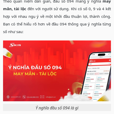
Theo quan niệm dân gian, đầu số 094 mang ý nghĩa
may
mắn, tài lộc
đến với người sử dụng. Khi có số 0, 9 và 4 kết
hợp với nhau ngụ ý về một khởi đầu thuận lợi, thành công.
Bạn có thể hiểu rõ hơn về đầu 094 thông qua ý nghĩa từng
số như sau:
Ý nghĩa đầu số 094 là gì