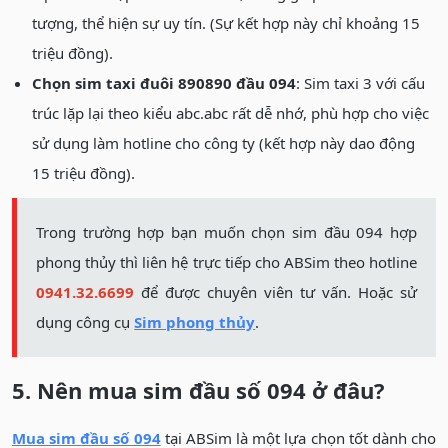
tượng, thể hiện sự uy tín. (Sự kết hợp này chỉ khoảng 15
triệu đồng).
Chọn sim taxi đuôi 890890 đầu 094
: Sim taxi 3 với cấu
trúc lặp lại theo kiểu abc.abc rất dễ nhớ, phù hợp cho việc
sử dụng làm hotline cho công ty (kết hợp này dao động
15 triệu đồng).
Trong trường hợp bạn muốn chọn sim đầu 094 hợp
phong thủy thì liên hệ trực tiếp cho ABSim theo hotline
0941.32.6699
để được chuyên viên tư vấn. Hoặc sử
dụng công cụ
Sim phong thủy
.
5. Nên mua sim đầu số 094 ở đâu?
Mua sim đầu số 094
tại ABSim là một lựa chọn tốt dành cho