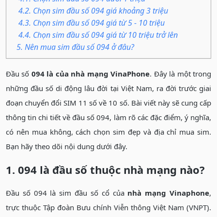
4.2. Chọn sim đầu số 094 giá khoảng 3 triệu
4.3. Chọn sim đầu số 094 giá từ 5 - 10 triệu
4.4. Chọn sim đầu số 094 giá từ 10 triệu trở lên
5. Nên mua sim đầu số 094 ở đâu?
Đầu số
094 là của nhà mạng VinaPhone
. Đây là một trong
những đầu số di động lâu đời tại Việt Nam, ra đời trước giai
đoạn chuyển đổi SIM 11 số về 10 số. Bài viết này sẽ cung cấp
thông tin chi tiết về đầu số 094, làm rõ các đặc điểm, ý nghĩa,
có nên mua không, cách chọn sim đẹp và địa chỉ mua sim.
Bạn hãy theo dõi nội dung dưới đây.
1. 094 là đầu số thuộc nhà mạng nào?
Đầu số 094 là sim đầu số cổ của
nhà mạng Vinaphone
,
trực thuộc Tập đoàn Bưu chính Viễn thông Việt Nam (VNPT).