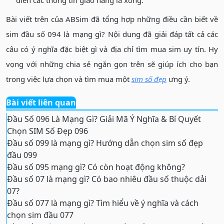
Bài viết trên của ABSim đã tổng hợp những điều cần biết về
sim đầu số 094 là mạng gì? Nội dung đã giải đáp tất cả các
câu có ý nghĩa đặc biệt gì và địa chỉ tìm mua sim uy tín. Hy
vọng với những chia sẻ ngắn gọn trên sẽ giúp ích cho bạn
trong việc lựa chọn và tìm mua một
sim số đẹp
ưng ý.
Bài viết liên quan
Đầu Số 096 Là Mạng Gì? Giải Mã Ý Nghĩa & Bí Quyết
Chọn SIM Số Đẹp 096
Đầu số 099 là mạng gì? Hướng dẫn chọn sim số đẹp
đầu 099
Đầu số 095 mạng gì? Có còn hoạt động không?
Đầu số 07 là mạng gì? Có bao nhiêu đầu số thuộc dải
07?
Đầu số 077 là mạng gì? Tìm hiểu về ý nghĩa và cách
chọn sim đầu 077