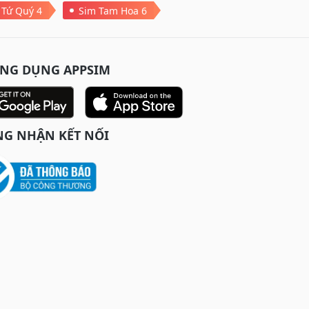
 Tứ Quý 4
Sim Tam Hoa 6
ỨNG DỤNG APPSIM
G NHẬN KẾT NỐI