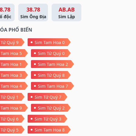
8.78
38.78
AB.AB
ố độc
Sim Ông Địa
Sim Lặp
ÓA PHỔ BIẾN
 Tứ Quý 9
Sim Tam Hoa 0
 Tam Hoa 5
Sim Tứ Quý 0
 Tam Hoa 1
Sim Tam Hoa 2
 Tam Hoa 3
Sim Tứ Quý 8
 Tam Hoa 4
Sim Tam Hoa 7
 Tứ Quý 1
Sim Tứ Quý 7
 Tam Hoa 9
Sim Tứ Quý 2
 Tứ Quý 6
Sim Tứ Quý 3
 Tứ Quý 5
Sim Tam Hoa 8