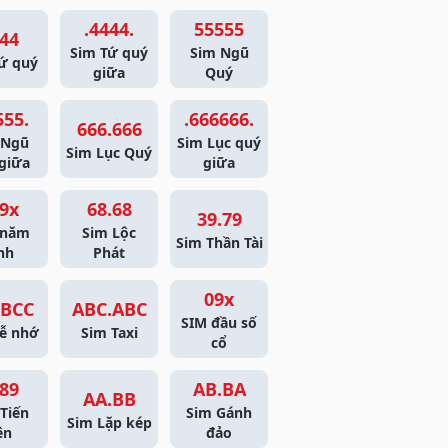
.4444.
55555
44
Sim Tứ quý
Sim Ngũ
ứ quý
giữa
Quý
555.
.666666.
666.666
 Ngũ
Sim Lục quý
Sim Lục Quý
giữa
giữa
9x
68.68
39.79
 năm
Sim Lộc
Sim Thần Tài
nh
Phát
09x
BCC
ABC.ABC
SIM đầu số
ễ nhớ
Sim Taxi
cổ
89
AB.BA
AA.BB
Tiến
Sim Gánh
Sim Lặp kép
ên
đảo