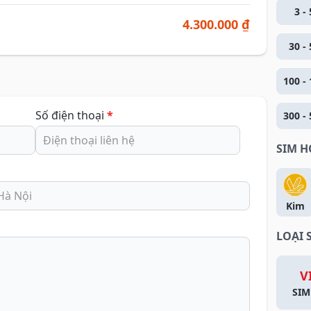
3 - 
4.300.000 ₫
30 - 
100 - 
Số điện thoại
*
300 - 
SIM 
Kim
LOẠI 
V
SIM