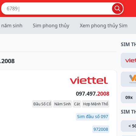
 năm sinh
Sim phong thủy
Xem phong thủy Sim
SIM 
.2008
097.497.
2008
09x
Đầu Số Cổ
Năm Sinh
Cát
Hợp Mệnh Thổ
SIM T
Sim đầu số 097
< 5
972008