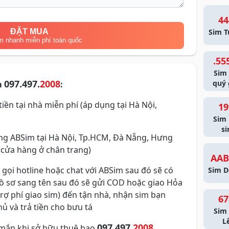
44
ĐẶT MUA
Sim T
m nhanh miễn phí toàn quốc
.55
Sim
097.497.
2008
quý 
m
:
iền tại nhà miễn phí (áp dụng tại Hà Nội,
19
Sim
si
g ABSim tại Hà Nội, Tp.HCM, Đà Nẵng, Hưng
 cửa hàng ở chân trang)
AAB
 gọi hotline hoặc chat với ABSim sau đó sẽ có
Sim D
hồ sơ sang tên sau đó sẽ gửi COD hoặc giao Hỏa
trợ phí giao sim) đến tận nhà, nhận sim bạn
67
ủ và trả tiền cho bưu tá
Sim 
L
097.497.
2008
mắn khi sở hữu thuê bao