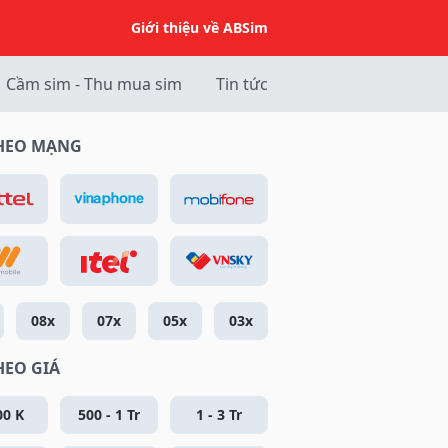
Giới thiệu về ABSim
Cầm sim - Thu mua sim
Tin tức
THEO MẠNG
08x
07x
05x
03x
HEO GIÁ
00 K
500 - 1 Tr
1 - 3 Tr