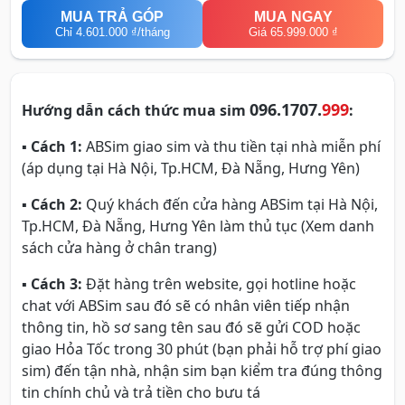
MUA TRẢ GÓP
MUA NGAY
Chỉ
4.601.000 ₫
/tháng
Giá 65.999.000 ₫
096.1707.
999
Hướng dẫn cách thức mua sim
:
▪
Cách 1:
ABSim giao sim và thu tiền tại nhà miễn phí
(áp dụng tại Hà Nội, Tp.HCM, Đà Nẵng, Hưng Yên)
▪
Cách 2:
Quý khách đến cửa hàng ABSim tại Hà Nội,
Tp.HCM, Đà Nẵng, Hưng Yên làm thủ tục (Xem danh
sách cửa hàng ở chân trang)
▪
Cách 3:
Đặt hàng trên website, gọi hotline hoặc
chat với ABSim sau đó sẽ có nhân viên tiếp nhận
thông tin, hồ sơ sang tên sau đó sẽ gửi COD hoặc
giao Hỏa Tốc trong 30 phút (bạn phải hỗ trợ phí giao
sim) đến tận nhà, nhận sim bạn kiểm tra đúng thông
tin chính chủ và trả tiền cho bưu tá