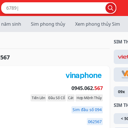
 năm sinh
Sim phong thủy
Xem phong thủy Sim
SIM 
.567
0945.062.
567
09x
Tiến Lên
Đầu Số Cổ
Cát
Hợp Mệnh Thủy
SIM T
Sim đầu số 094
< 5
062567