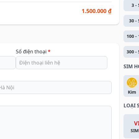
3 - 
1.500.000 ₫
30 - 
100 - 
Số điện thoại
*
300 - 
SIM 
Kim
LOẠI 
V
SIM