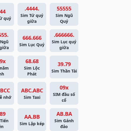
.4444.
55555
44
Sim Tứ quý
Sim Ngũ
ứ quý
giữa
Quý
555.
.666666.
666.666
 Ngũ
Sim Lục quý
Sim Lục Quý
giữa
giữa
9x
68.68
39.79
 năm
Sim Lộc
Sim Thần Tài
nh
Phát
09x
BCC
ABC.ABC
SIM đầu số
ễ nhớ
Sim Taxi
cổ
89
AB.BA
AA.BB
Tiến
Sim Gánh
Sim Lặp kép
ên
đảo