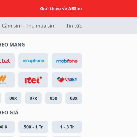
Giới thiệu về ABSim
Cầm sim - Thu mua sim
Tin tức
THEO MẠNG
08x
07x
05x
03x
HEO GIÁ
00 K
500 - 1 Tr
1 - 3 Tr