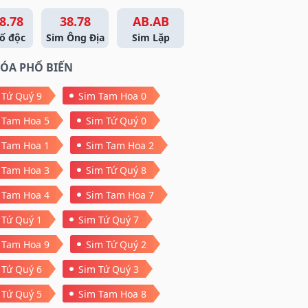
8.78
38.78
AB.AB
ố độc
Sim Ông Địa
Sim Lặp
ÓA PHỔ BIẾN
 Tứ Quý 9
Sim Tam Hoa 0
 Tam Hoa 5
Sim Tứ Quý 0
 Tam Hoa 1
Sim Tam Hoa 2
 Tam Hoa 3
Sim Tứ Quý 8
 Tam Hoa 4
Sim Tam Hoa 7
 Tứ Quý 1
Sim Tứ Quý 7
 Tam Hoa 9
Sim Tứ Quý 2
 Tứ Quý 6
Sim Tứ Quý 3
 Tứ Quý 5
Sim Tam Hoa 8