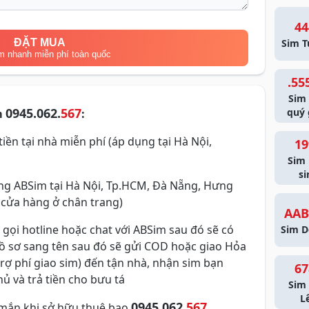
44
ĐẶT MUA
Sim T
m nhanh miễn phí toàn quốc
.55
Sim
0945.062.
567
quý 
m
:
iền tại nhà miễn phí (áp dụng tại Hà Nội,
19
Sim
si
g ABSim tại Hà Nội, Tp.HCM, Đà Nẵng, Hưng
 cửa hàng ở chân trang)
AAB
 gọi hotline hoặc chat với ABSim sau đó sẽ có
Sim D
hồ sơ sang tên sau đó sẽ gửi COD hoặc giao Hỏa
trợ phí giao sim) đến tận nhà, nhận sim bạn
67
ủ và trả tiền cho bưu tá
Sim 
L
0945.062.
567
mắn khi sở hữu thuê bao