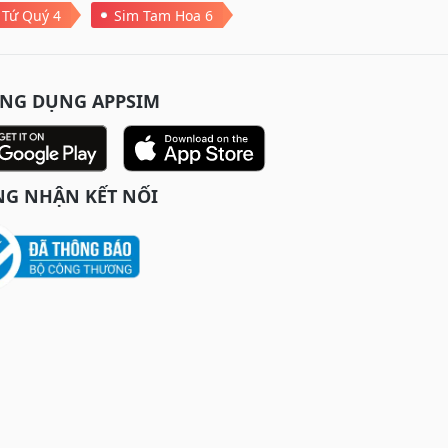
 Tứ Quý 4
Sim Tam Hoa 6
ỨNG DỤNG APPSIM
G NHẬN KẾT NỐI