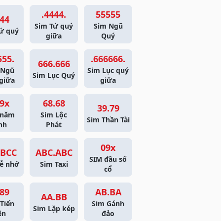
.4444.
55555
44
Sim Tứ quý
Sim Ngũ
ứ quý
giữa
Quý
555.
.666666.
666.666
 Ngũ
Sim Lục quý
Sim Lục Quý
giữa
giữa
9x
68.68
39.79
 năm
Sim Lộc
Sim Thần Tài
nh
Phát
09x
BCC
ABC.ABC
SIM đầu số
ễ nhớ
Sim Taxi
cổ
89
AB.BA
AA.BB
Tiến
Sim Gánh
Sim Lặp kép
ên
đảo