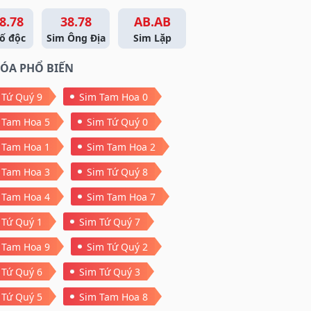
8.78
38.78
AB.AB
ố độc
Sim Ông Địa
Sim Lặp
ÓA PHỔ BIẾN
 Tứ Quý 9
Sim Tam Hoa 0
 Tam Hoa 5
Sim Tứ Quý 0
 Tam Hoa 1
Sim Tam Hoa 2
 Tam Hoa 3
Sim Tứ Quý 8
 Tam Hoa 4
Sim Tam Hoa 7
 Tứ Quý 1
Sim Tứ Quý 7
 Tam Hoa 9
Sim Tứ Quý 2
 Tứ Quý 6
Sim Tứ Quý 3
 Tứ Quý 5
Sim Tam Hoa 8