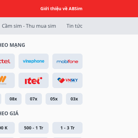
Giới thiệu về ABSim
Cầm sim - Thu mua sim
Tin tức
THEO MẠNG
08x
07x
05x
03x
HEO GIÁ
00 K
500 - 1 Tr
1 - 3 Tr