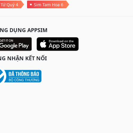
 Tứ Quý 4
Sim Tam Hoa 6
ỨNG DỤNG APPSIM
G NHẬN KẾT NỐI