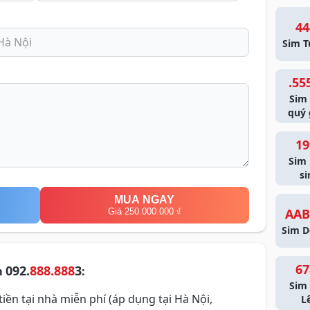
44
Sim T
.55
Sim
quý 
19
Sim
si
MUA NGAY
AAB
Giá 250.000.000 ₫
Sim D
67
092.
888.888
3
m
:
Sim 
iền tại nhà miễn phí (áp dụng tại Hà Nội,
L