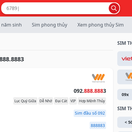
 năm sinh
Sim phong thủy
Xem phong thủy Sim
SIM 
888.8883
092.
888.888
3
09x
Lục Quý Giữa
Dễ Nhớ
Đại Cát
VIP
Hợp Mệnh Thủy
SIM T
Sim đầu số 092
< 5
888883