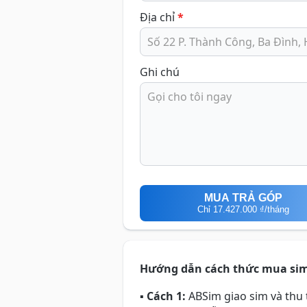
Địa chỉ
*
Ghi chú
MUA TRẢ GÓP
Chỉ
17.427.000 ₫
/tháng
Hướng dẫn cách thức mua si
▪
Cách 1:
ABSim giao sim và thu t