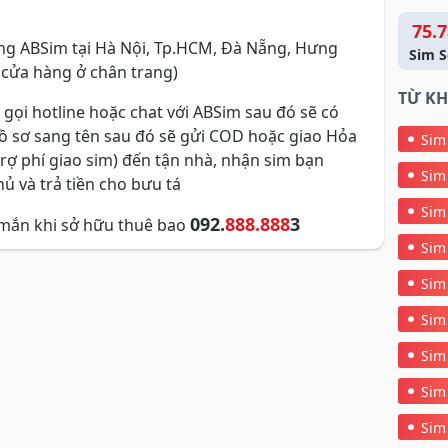
75.7
g ABSim tại Hà Nội, Tp.HCM, Đà Nẵng, Hưng
Sim S
 cửa hàng ở chân trang)
TỪ KH
 gọi hotline hoặc chat với ABSim sau đó sẽ có
hồ sơ sang tên sau đó sẽ gửi COD hoặc giao Hỏa
Sim
trợ phí giao sim) đến tận nhà, nhận sim bạn
Sim
ủ và trả tiền cho bưu tá
Sim
092.
888.888
3
mắn khi sở hữu thuê bao
Sim
Sim
Sim
Sim
Sim
Sim