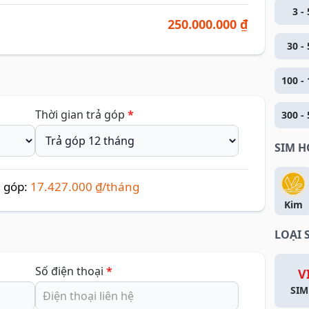
3 - 
250.000.000 ₫
30 - 
100 - 
Thời gian trả góp
*
300 - 
SIM 
ả góp:
17.427.000 ₫/tháng
Kim
LOẠI 
Số điện thoại
*
V
SIM