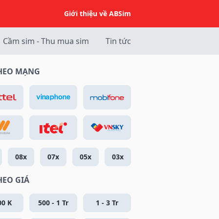
Giới thiệu về ABSim
Cầm sim - Thu mua sim
Tin tức
THEO MẠNG
08x
07x
05x
03x
HEO GIÁ
00 K
500 - 1 Tr
1 - 3 Tr