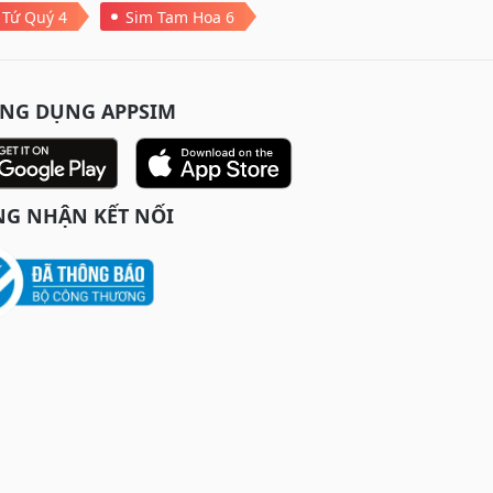
 Tứ Quý 4
Sim Tam Hoa 6
ỨNG DỤNG APPSIM
G NHẬN KẾT NỐI