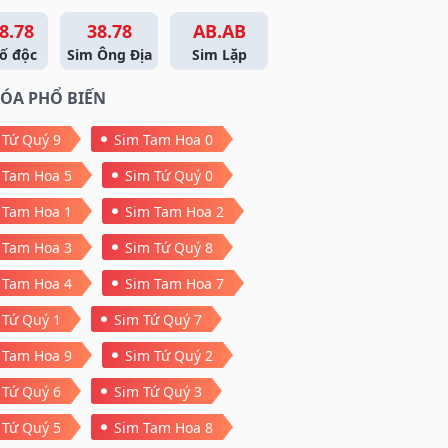
8.78
38.78
AB.AB
ố độc
Sim Ông Địa
Sim Lặp
ÓA PHỔ BIẾN
 Tứ Quý 9
Sim Tam Hoa 0
 Tam Hoa 5
Sim Tứ Quý 0
 Tam Hoa 1
Sim Tam Hoa 2
 Tam Hoa 3
Sim Tứ Quý 8
 Tam Hoa 4
Sim Tam Hoa 7
 Tứ Quý 1
Sim Tứ Quý 7
 Tam Hoa 9
Sim Tứ Quý 2
 Tứ Quý 6
Sim Tứ Quý 3
 Tứ Quý 5
Sim Tam Hoa 8