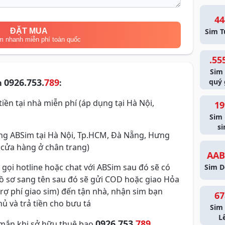
44
ĐẶT MUA
Sim T
m nhanh miễn phí toàn quốc
.55
Sim
0926.753.
789
quý 
m
:
iền tại nhà miễn phí (áp dụng tại Hà Nội,
19
Sim
si
g ABSim tại Hà Nội, Tp.HCM, Đà Nẵng, Hưng
 cửa hàng ở chân trang)
AAB
 gọi hotline hoặc chat với ABSim sau đó sẽ có
Sim D
hồ sơ sang tên sau đó sẽ gửi COD hoặc giao Hỏa
trợ phí giao sim) đến tận nhà, nhận sim bạn
67
ủ và trả tiền cho bưu tá
Sim 
L
0926.753.
789
mắn khi sở hữu thuê bao