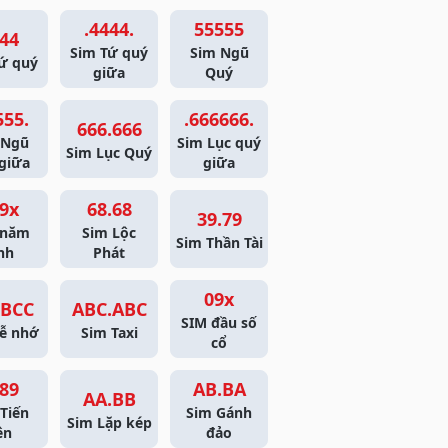
.4444.
55555
44
Sim Tứ quý
Sim Ngũ
ứ quý
giữa
Quý
555.
.666666.
666.666
 Ngũ
Sim Lục quý
Sim Lục Quý
giữa
giữa
9x
68.68
39.79
 năm
Sim Lộc
Sim Thần Tài
nh
Phát
09x
BCC
ABC.ABC
SIM đầu số
ễ nhớ
Sim Taxi
cổ
89
AB.BA
AA.BB
Tiến
Sim Gánh
Sim Lặp kép
ên
đảo