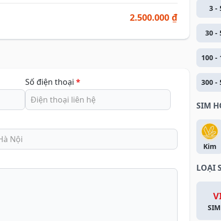
3 - 
2.500.000 ₫
30 - 
100 - 
Số điện thoại
*
300 - 
SIM 
Kim
LOẠI 
V
SIM