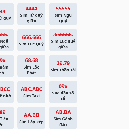
.4444.
55555
44
Sim Tứ quý
Sim Ngũ
ứ quý
giữa
Quý
555.
.666666.
666.666
 Ngũ
Sim Lục quý
Sim Lục Quý
giữa
giữa
9x
68.68
39.79
 năm
Sim Lộc
Sim Thần Tài
nh
Phát
09x
BCC
ABC.ABC
SIM đầu số
ễ nhớ
Sim Taxi
cổ
89
AB.BA
AA.BB
Tiến
Sim Gánh
Sim Lặp kép
ên
đảo