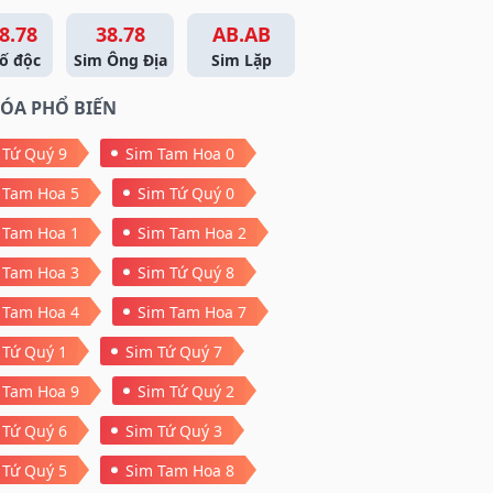
8.78
38.78
AB.AB
ố độc
Sim Ông Địa
Sim Lặp
ÓA PHỔ BIẾN
 Tứ Quý 9
Sim Tam Hoa 0
 Tam Hoa 5
Sim Tứ Quý 0
 Tam Hoa 1
Sim Tam Hoa 2
 Tam Hoa 3
Sim Tứ Quý 8
 Tam Hoa 4
Sim Tam Hoa 7
 Tứ Quý 1
Sim Tứ Quý 7
 Tam Hoa 9
Sim Tứ Quý 2
 Tứ Quý 6
Sim Tứ Quý 3
 Tứ Quý 5
Sim Tam Hoa 8