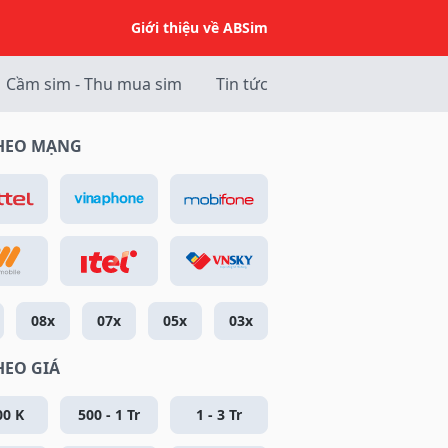
Giới thiệu về ABSim
Cầm sim - Thu mua sim
Tin tức
THEO MẠNG
08x
07x
05x
03x
HEO GIÁ
00 K
500 - 1 Tr
1 - 3 Tr