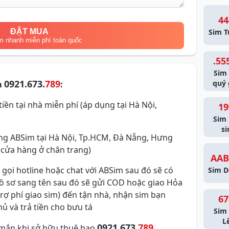
44
ĐẶT MUA
Sim T
m nhanh miễn phí toàn quốc
.55
Sim
0921.673.
789
quý 
m
:
iền tại nhà miễn phí (áp dụng tại Hà Nội,
19
Sim
si
g ABSim tại Hà Nội, Tp.HCM, Đà Nẵng, Hưng
 cửa hàng ở chân trang)
AAB
 gọi hotline hoặc chat với ABSim sau đó sẽ có
Sim D
hồ sơ sang tên sau đó sẽ gửi COD hoặc giao Hỏa
trợ phí giao sim) đến tận nhà, nhận sim bạn
67
ủ và trả tiền cho bưu tá
Sim 
L
0921.673.
789
mắn khi sở hữu thuê bao