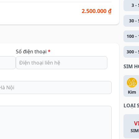
3 - 
2.500.000 ₫
30 - 
100 - 
Số điện thoại
*
300 - 
SIM 
Kim
LOẠI 
V
SIM