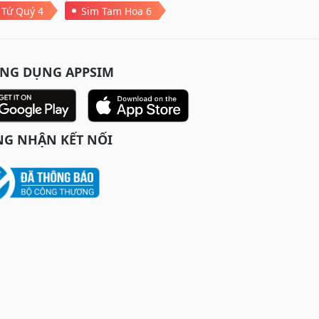
 Tứ Quý 4
Sim Tam Hoa 6
ỨNG DỤNG APPSIM
G NHẬN KẾT NỐI