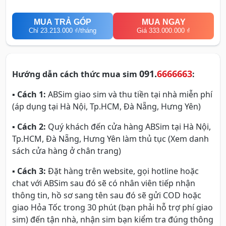
MUA TRẢ GÓP
MUA NGAY
Chỉ
23.213.000 ₫
/tháng
Giá 333.000.000 ₫
091.
6666663
Hướng dẫn cách thức mua sim
:
▪
Cách 1:
ABSim giao sim và thu tiền tại nhà miễn phí
(áp dụng tại Hà Nội, Tp.HCM, Đà Nẵng, Hưng Yên)
▪
Cách 2:
Quý khách đến cửa hàng ABSim tại Hà Nội,
Tp.HCM, Đà Nẵng, Hưng Yên làm thủ tục (Xem danh
sách cửa hàng ở chân trang)
▪
Cách 3:
Đặt hàng trên website, gọi hotline hoặc
chat với ABSim sau đó sẽ có nhân viên tiếp nhận
thông tin, hồ sơ sang tên sau đó sẽ gửi COD hoặc
giao Hỏa Tốc trong 30 phút (bạn phải hỗ trợ phí giao
sim) đến tận nhà, nhận sim bạn kiểm tra đúng thông