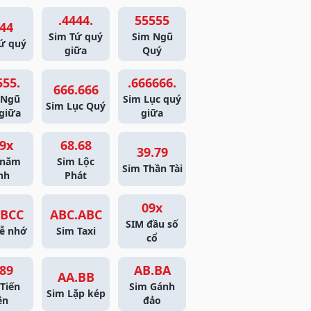
.4444.
55555
44
Sim Tứ quý
Sim Ngũ
ứ quý
giữa
Quý
555.
.666666.
666.666
 Ngũ
Sim Lục quý
Sim Lục Quý
giữa
giữa
9x
68.68
39.79
 năm
Sim Lộc
Sim Thần Tài
nh
Phát
09x
BCC
ABC.ABC
SIM đầu số
ễ nhớ
Sim Taxi
cổ
89
AB.BA
AA.BB
Tiến
Sim Gánh
Sim Lặp kép
ên
đảo