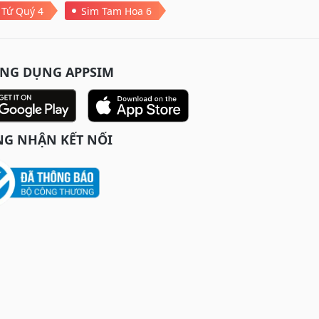
 Tứ Quý 4
Sim Tam Hoa 6
ỨNG DỤNG APPSIM
G NHẬN KẾT NỐI