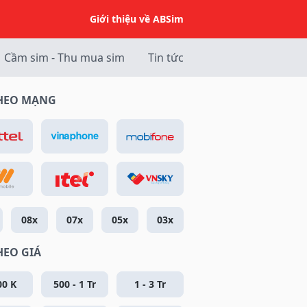
Giới thiệu về ABSim
Cầm sim - Thu mua sim
Tin tức
THEO MẠNG
08x
07x
05x
03x
HEO GIÁ
00 K
500 - 1 Tr
1 - 3 Tr