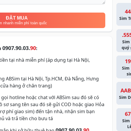
44
ĐẶT MUA
Sim T
m nhanh miễn phí toàn quốc
.55
Sim
0907.90.03.
90
quý 
m
:
iền tại nhà miễn phí (áp dụng tại Hà Nội,
19
Sim
si
g ABSim tại Hà Nội, Tp.HCM, Đà Nẵng, Hưng
 cửa hàng ở chân trang)
AAB
 gọi hotline hoặc chat với ABSim sau đó sẽ có
Sim D
hồ sơ sang tên sau đó sẽ gửi COD hoặc giao Hỏa
trợ phí giao sim) đến tận nhà, nhận sim bạn
67
ủ và trả tiền cho bưu tá
Sim 
L
0907.90.03.
90
mắn khi sở hữu thuê bao