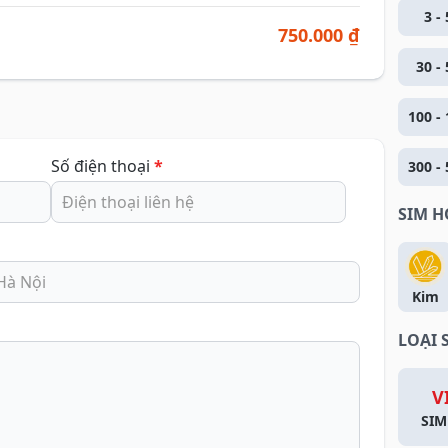
3 - 
750.000 ₫
30 - 
100 - 
Số điện thoại
*
300 - 
SIM 
Kim
LOẠI 
V
SIM