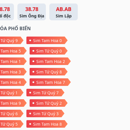
8.78
38.78
AB.AB
ố độc
Sim Ông Địa
Sim Lặp
ÓA PHỔ BIẾN
 Tứ Quý 9
Sim Tam Hoa 0
 Tam Hoa 5
Sim Tứ Quý 0
 Tam Hoa 1
Sim Tam Hoa 2
 Tam Hoa 3
Sim Tứ Quý 8
 Tam Hoa 4
Sim Tam Hoa 7
 Tứ Quý 1
Sim Tứ Quý 7
 Tam Hoa 9
Sim Tứ Quý 2
 Tứ Quý 6
Sim Tứ Quý 3
 Tứ Quý 5
Sim Tam Hoa 8