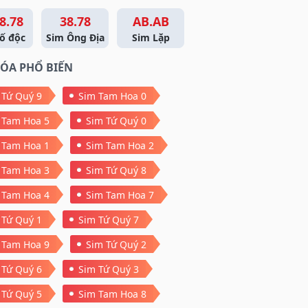
8.78
38.78
AB.AB
ố độc
Sim Ông Địa
Sim Lặp
ÓA PHỔ BIẾN
 Tứ Quý 9
Sim Tam Hoa 0
 Tam Hoa 5
Sim Tứ Quý 0
 Tam Hoa 1
Sim Tam Hoa 2
 Tam Hoa 3
Sim Tứ Quý 8
 Tam Hoa 4
Sim Tam Hoa 7
 Tứ Quý 1
Sim Tứ Quý 7
 Tam Hoa 9
Sim Tứ Quý 2
 Tứ Quý 6
Sim Tứ Quý 3
 Tứ Quý 5
Sim Tam Hoa 8