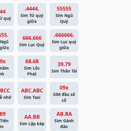
.4444.
55555
44
Sim Tứ quý
Sim Ngũ
ứ quý
giữa
Quý
555.
.666666.
666.666
 Ngũ
Sim Lục quý
Sim Lục Quý
giữa
giữa
9x
68.68
39.79
 năm
Sim Lộc
Sim Thần Tài
nh
Phát
09x
BCC
ABC.ABC
SIM đầu số
ễ nhớ
Sim Taxi
cổ
89
AB.BA
AA.BB
Tiến
Sim Gánh
Sim Lặp kép
ên
đảo