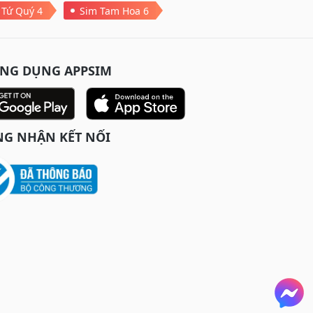
 Tứ Quý 4
Sim Tam Hoa 6
ỨNG DỤNG APPSIM
G NHẬN KẾT NỐI