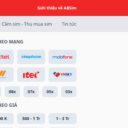
Giới thiệu về ABSim
Cầm sim - Thu mua sim
Tin tức
THEO MẠNG
08x
07x
05x
03x
HEO GIÁ
00 K
500 - 1 Tr
1 - 3 Tr