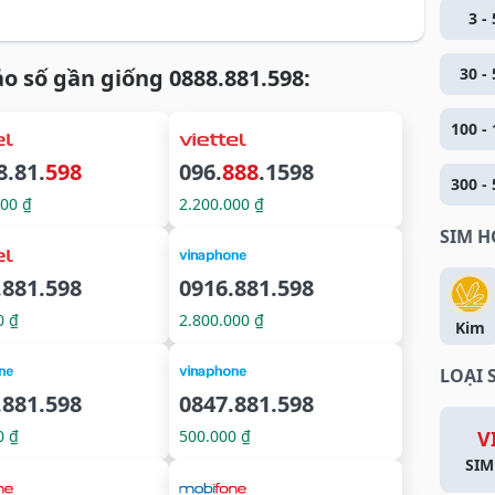
3 - 
o số gần giống 0888.881.598:
30 - 
100 - 
8.81.
598
096.
888
.1598
300 - 
000 ₫
2.200.000 ₫
SIM 
.881.598
0916.881.598
0 ₫
2.800.000 ₫
Kim
LOẠI 
.881.598
0847.881.598
0 ₫
500.000 ₫
V
SIM