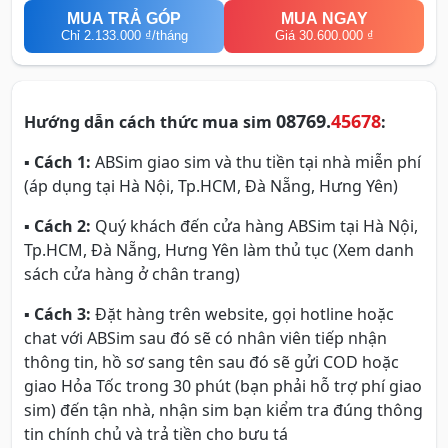
MUA TRẢ GÓP
MUA NGAY
Chỉ
2.133.000 ₫
/tháng
Giá 30.600.000 ₫
08769.
45678
Hướng dẫn cách thức mua sim
:
▪
Cách 1:
ABSim giao sim và thu tiền tại nhà miễn phí
(áp dụng tại Hà Nội, Tp.HCM, Đà Nẵng, Hưng Yên)
▪
Cách 2:
Quý khách đến cửa hàng ABSim tại Hà Nội,
Tp.HCM, Đà Nẵng, Hưng Yên làm thủ tục (Xem danh
sách cửa hàng ở chân trang)
▪
Cách 3:
Đặt hàng trên website, gọi hotline hoặc
chat với ABSim sau đó sẽ có nhân viên tiếp nhận
thông tin, hồ sơ sang tên sau đó sẽ gửi COD hoặc
giao Hỏa Tốc trong 30 phút (bạn phải hỗ trợ phí giao
sim) đến tận nhà, nhận sim bạn kiểm tra đúng thông
tin chính chủ và trả tiền cho bưu tá