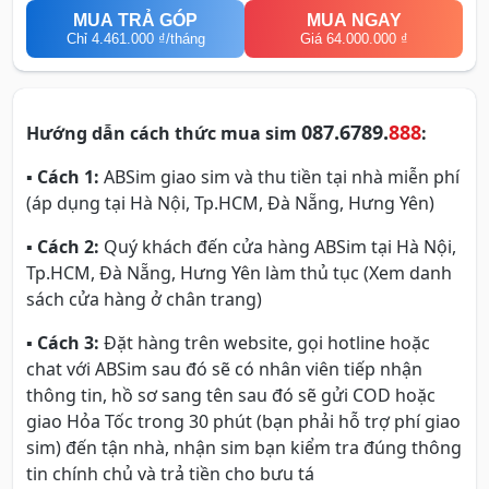
MUA TRẢ GÓP
MUA NGAY
Chỉ
4.461.000 ₫
/tháng
Giá 64.000.000 ₫
087.6789.
888
Hướng dẫn cách thức mua sim
:
▪
Cách 1:
ABSim giao sim và thu tiền tại nhà miễn phí
(áp dụng tại Hà Nội, Tp.HCM, Đà Nẵng, Hưng Yên)
▪
Cách 2:
Quý khách đến cửa hàng ABSim tại Hà Nội,
Tp.HCM, Đà Nẵng, Hưng Yên làm thủ tục (Xem danh
sách cửa hàng ở chân trang)
▪
Cách 3:
Đặt hàng trên website, gọi hotline hoặc
chat với ABSim sau đó sẽ có nhân viên tiếp nhận
thông tin, hồ sơ sang tên sau đó sẽ gửi COD hoặc
giao Hỏa Tốc trong 30 phút (bạn phải hỗ trợ phí giao
sim) đến tận nhà, nhận sim bạn kiểm tra đúng thông
tin chính chủ và trả tiền cho bưu tá