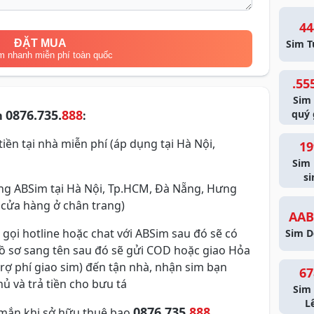
44
ĐẶT MUA
Sim T
m nhanh miễn phí toàn quốc
.55
Sim
0876.735.
888
quý 
m
:
iền tại nhà miễn phí (áp dụng tại Hà Nội,
19
Sim
si
g ABSim tại Hà Nội, Tp.HCM, Đà Nẵng, Hưng
 cửa hàng ở chân trang)
AAB
 gọi hotline hoặc chat với ABSim sau đó sẽ có
Sim D
hồ sơ sang tên sau đó sẽ gửi COD hoặc giao Hỏa
trợ phí giao sim) đến tận nhà, nhận sim bạn
67
ủ và trả tiền cho bưu tá
Sim 
L
0876.735.
888
mắn khi sở hữu thuê bao