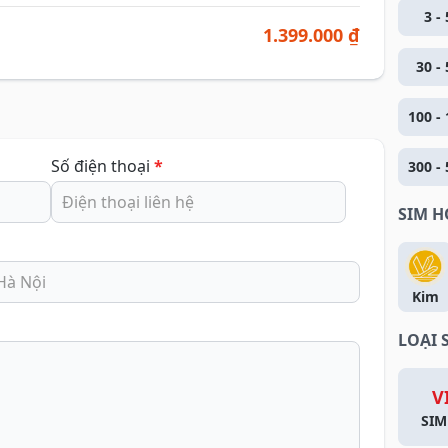
3 - 
1.399.000 ₫
30 - 
100 - 
Số điện thoại
*
300 - 
SIM 
Kim
LOẠI 
V
SIM