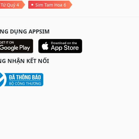
 Tứ Quý 4
Sim Tam Hoa 6
ỨNG DỤNG APPSIM
G NHẬN KẾT NỐI