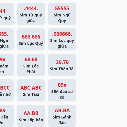
.4444.
55555
44
Sim Tứ quý
Sim Ngũ
ứ quý
giữa
Quý
555.
.666666.
666.666
 Ngũ
Sim Lục quý
Sim Lục Quý
giữa
giữa
9x
68.68
39.79
 năm
Sim Lộc
Sim Thần Tài
nh
Phát
09x
BCC
ABC.ABC
SIM đầu số
ễ nhớ
Sim Taxi
cổ
89
AB.BA
AA.BB
Tiến
Sim Gánh
Sim Lặp kép
ên
đảo