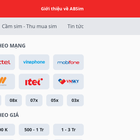
Giới thiệu về ABSim
Cầm sim - Thu mua sim
Tin tức
THEO MẠNG
08x
07x
05x
03x
HEO GIÁ
00 K
500 - 1 Tr
1 - 3 Tr