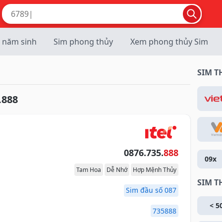
 năm sinh
Sim phong thủy
Xem phong thủy Sim
SIM 
.888
0876.735.
888
09x
Tam Hoa
Dễ Nhớ
Hợp Mệnh Thủy
SIM T
Sim đầu số 087
< 5
735888