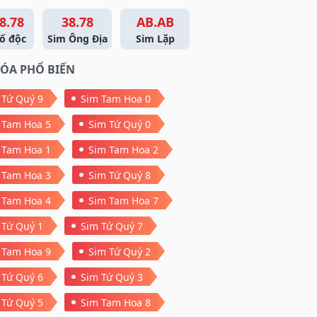
8.78
38.78
AB.AB
ố độc
Sim Ông Địa
Sim Lặp
ÓA PHỔ BIẾN
 Tứ Quý 9
Sim Tam Hoa 0
 Tam Hoa 5
Sim Tứ Quý 0
 Tam Hoa 1
Sim Tam Hoa 2
 Tam Hoa 3
Sim Tứ Quý 8
 Tam Hoa 4
Sim Tam Hoa 7
 Tứ Quý 1
Sim Tứ Quý 7
 Tam Hoa 9
Sim Tứ Quý 2
 Tứ Quý 6
Sim Tứ Quý 3
 Tứ Quý 5
Sim Tam Hoa 8