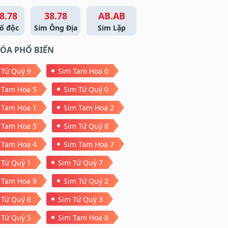
8.78
38.78
AB.AB
ố độc
Sim Ông Địa
Sim Lặp
ÓA PHỔ BIẾN
 Tứ Quý 9
Sim Tam Hoa 0
 Tam Hoa 5
Sim Tứ Quý 0
 Tam Hoa 1
Sim Tam Hoa 2
 Tam Hoa 3
Sim Tứ Quý 8
 Tam Hoa 4
Sim Tam Hoa 7
 Tứ Quý 1
Sim Tứ Quý 7
 Tam Hoa 9
Sim Tứ Quý 2
 Tứ Quý 6
Sim Tứ Quý 3
 Tứ Quý 5
Sim Tam Hoa 8