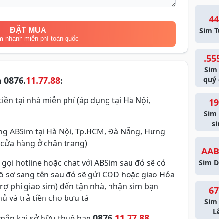
44
ĐẶT MUA
Sim T
m nhanh miễn phí toàn quốc
.55
Sim
0876.
11.77.88
quý 
m
:
iền tại nhà miễn phí (áp dụng tại Hà Nội,
19
Sim
si
g ABSim tại Hà Nội, Tp.HCM, Đà Nẵng, Hưng
 cửa hàng ở chân trang)
AAB
 gọi hotline hoặc chat với ABSim sau đó sẽ có
Sim D
hồ sơ sang tên sau đó sẽ gửi COD hoặc giao Hỏa
trợ phí giao sim) đến tận nhà, nhận sim bạn
67
ủ và trả tiền cho bưu tá
Sim 
L
0876.
11.77.88
mắn khi sở hữu thuê bao