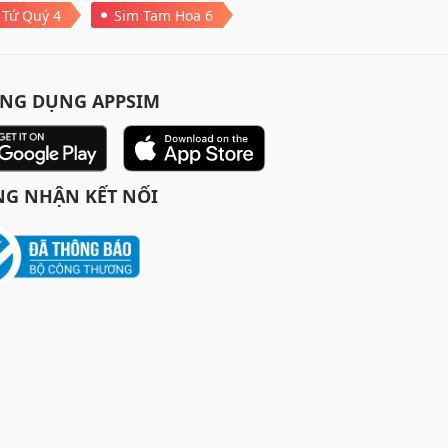
 Tứ Quý 4
Sim Tam Hoa 6
ỨNG DỤNG APPSIM
G NHẬN KẾT NỐI