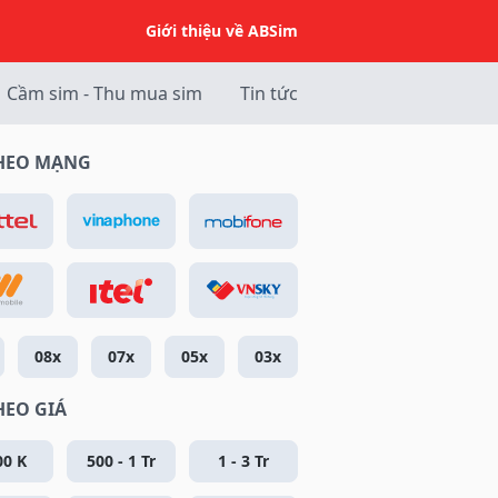
Giới thiệu về ABSim
Cầm sim - Thu mua sim
Tin tức
THEO MẠNG
08x
07x
05x
03x
HEO GIÁ
00 K
500 - 1 Tr
1 - 3 Tr