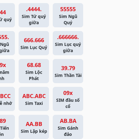
.4444.
55555
44
Sim Tứ quý
Sim Ngũ
ứ quý
giữa
Quý
555.
.666666.
666.666
 Ngũ
Sim Lục quý
Sim Lục Quý
giữa
giữa
9x
68.68
39.79
 năm
Sim Lộc
Sim Thần Tài
nh
Phát
09x
BCC
ABC.ABC
SIM đầu số
ễ nhớ
Sim Taxi
cổ
89
AB.BA
AA.BB
Tiến
Sim Gánh
Sim Lặp kép
ên
đảo