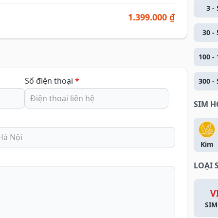
3 - 
1.399.000 ₫
30 - 
100 - 
Số điện thoại
*
300 - 
SIM 
Kim
LOẠI 
V
SIM