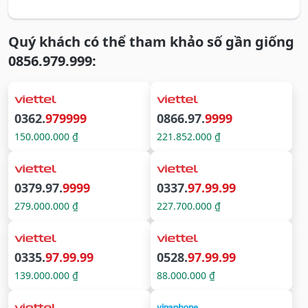
Quý khách có thể tham khảo số gần giống
0856.979.999:
0362.
979999
0866.97.
9999
150.000.000 ₫
221.852.000 ₫
0379.97.
9999
0337.
97.99.99
279.000.000 ₫
227.700.000 ₫
0335.
97.99.99
0528.
97.99.99
139.000.000 ₫
88.000.000 ₫