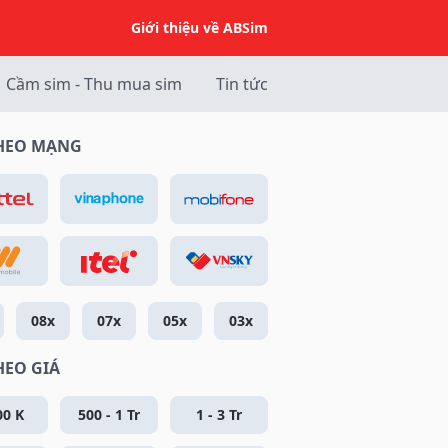
Giới thiệu về ABSim
Cầm sim - Thu mua sim
Tin tức
THEO MẠNG
08x
07x
05x
03x
HEO GIÁ
00 K
500 - 1 Tr
1 - 3 Tr