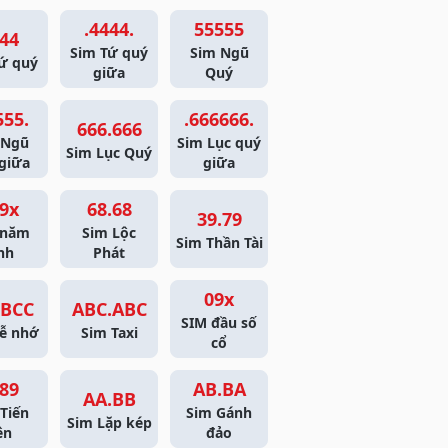
.4444.
55555
44
Sim Tứ quý
Sim Ngũ
ứ quý
giữa
Quý
555.
.666666.
666.666
 Ngũ
Sim Lục quý
Sim Lục Quý
giữa
giữa
9x
68.68
39.79
 năm
Sim Lộc
Sim Thần Tài
nh
Phát
09x
BCC
ABC.ABC
SIM đầu số
ễ nhớ
Sim Taxi
cổ
89
AB.BA
AA.BB
Tiến
Sim Gánh
Sim Lặp kép
ên
đảo