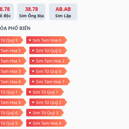
8.78
38.78
AB.AB
ố độc
Sim Ông Địa
Sim Lặp
ÓA PHỔ BIẾN
 Tứ Quý 9
Sim Tam Hoa 0
 Tam Hoa 5
Sim Tứ Quý 0
 Tam Hoa 1
Sim Tam Hoa 2
 Tam Hoa 3
Sim Tứ Quý 8
 Tam Hoa 4
Sim Tam Hoa 7
 Tứ Quý 1
Sim Tứ Quý 7
 Tam Hoa 9
Sim Tứ Quý 2
 Tứ Quý 6
Sim Tứ Quý 3
 Tứ Quý 5
Sim Tam Hoa 8