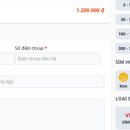
3 - 
1.200.000 ₫
30 - 
100 - 
Số điện thoại
*
300 - 
SIM 
Kim
LOẠI 
V
SIM