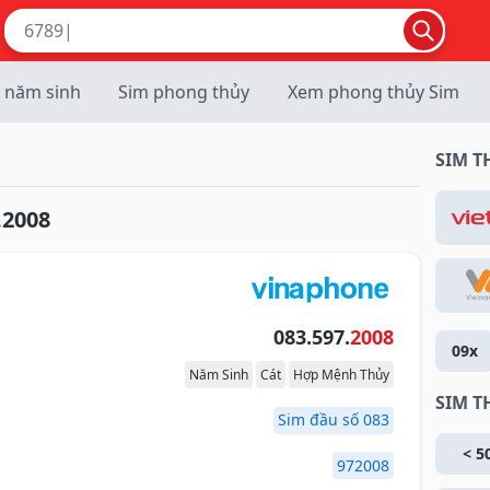
 năm sinh
Sim phong thủy
Xem phong thủy Sim
SIM 
.2008
083.597.
2008
09x
Năm Sinh
Cát
Hợp Mệnh Thủy
SIM T
Sim đầu số 083
< 5
972008