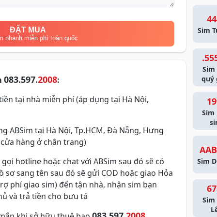
44
ĐẶT MUA
Sim T
m nhanh miễn phí toàn quốc
.55
Sim
083.597.
2008
quý 
m
:
iền tại nhà miễn phí (áp dụng tại Hà Nội,
19
Sim
si
g ABSim tại Hà Nội, Tp.HCM, Đà Nẵng, Hưng
 cửa hàng ở chân trang)
AAB
 gọi hotline hoặc chat với ABSim sau đó sẽ có
Sim D
hồ sơ sang tên sau đó sẽ gửi COD hoặc giao Hỏa
trợ phí giao sim) đến tận nhà, nhận sim bạn
67
ủ và trả tiền cho bưu tá
Sim 
L
083.597.
2008
mắn khi sở hữu thuê bao