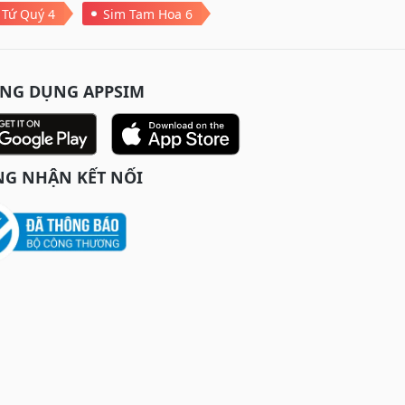
 Tứ Quý 4
Sim Tam Hoa 6
ỨNG DỤNG APPSIM
G NHẬN KẾT NỐI