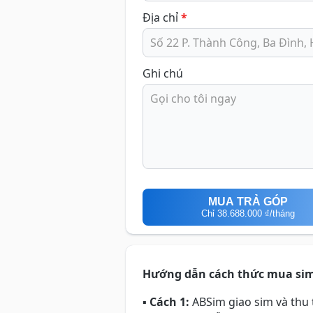
Địa chỉ
*
Ghi chú
MUA TRẢ GÓP
Chỉ
38.688.000 ₫
/tháng
Hướng dẫn cách thức mua si
▪
Cách 1:
ABSim giao sim và thu t