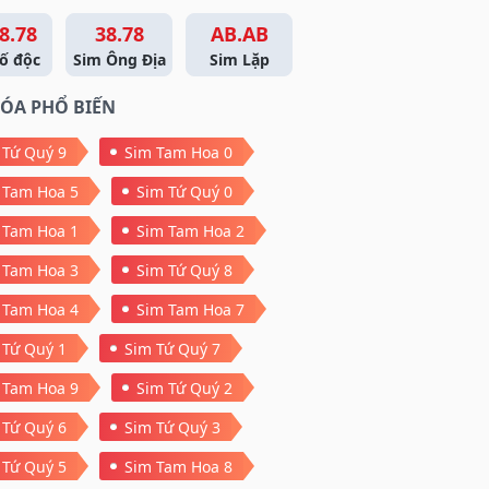
8.78
38.78
AB.AB
ố độc
Sim Ông Địa
Sim Lặp
ÓA PHỔ BIẾN
 Tứ Quý 9
Sim Tam Hoa 0
 Tam Hoa 5
Sim Tứ Quý 0
 Tam Hoa 1
Sim Tam Hoa 2
 Tam Hoa 3
Sim Tứ Quý 8
 Tam Hoa 4
Sim Tam Hoa 7
 Tứ Quý 1
Sim Tứ Quý 7
 Tam Hoa 9
Sim Tứ Quý 2
 Tứ Quý 6
Sim Tứ Quý 3
 Tứ Quý 5
Sim Tam Hoa 8