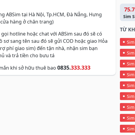
75.7
g ABSim tại Hà Nội, Tp.HCM, Đà Nẵng, Hưng
Sim S
 cửa hàng ở chân trang)
TỪ KH
 gọi hotline hoặc chat với ABSim sau đó sẽ có
hồ sơ sang tên sau đó sẽ gửi COD hoặc giao Hỏa
Sim
trợ phí giao sim) đến tận nhà, nhận sim bạn
Sim
ủ và trả tiền cho bưu tá
Sim
0835.
333.333
mắn khi sở hữu thuê bao
Sim
Sim
Sim
Sim
Sim
Sim