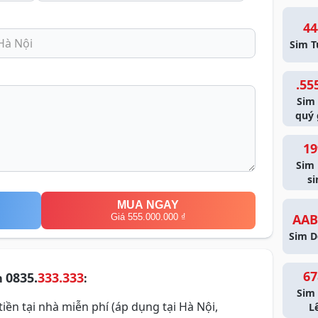
44
Sim T
.55
Sim
quý 
19
Sim
si
MUA NGAY
AAB
Giá 555.000.000 ₫
Sim D
67
0835.
333.333
m
:
Sim 
iền tại nhà miễn phí (áp dụng tại Hà Nội,
L