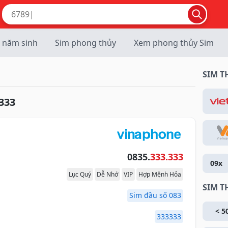
 năm sinh
Sim phong thủy
Xem phong thủy Sim
SIM 
333
0835.
333.333
09x
Lục Quý
Dễ Nhớ
VIP
Hợp Mệnh Hỏa
SIM T
Sim đầu số 083
< 5
333333