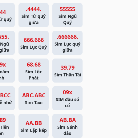
.4444.
55555
44
Sim Tứ quý
Sim Ngũ
ứ quý
giữa
Quý
555.
.666666.
666.666
 Ngũ
Sim Lục quý
Sim Lục Quý
giữa
giữa
9x
68.68
39.79
 năm
Sim Lộc
Sim Thần Tài
nh
Phát
09x
BCC
ABC.ABC
SIM đầu số
ễ nhớ
Sim Taxi
cổ
89
AB.BA
AA.BB
Tiến
Sim Gánh
Sim Lặp kép
ên
đảo