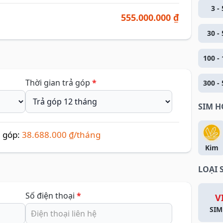
3 - 
555.000.000 ₫
30 - 
100 - 
Thời gian trả góp
*
300 - 
SIM 
ả góp:
38.688.000 ₫/tháng
Kim
LOẠI 
Số điện thoại
*
V
SIM