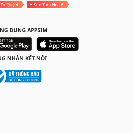
 Tứ Quý 4
Sim Tam Hoa 6
ỨNG DỤNG APPSIM
G NHẬN KẾT NỐI