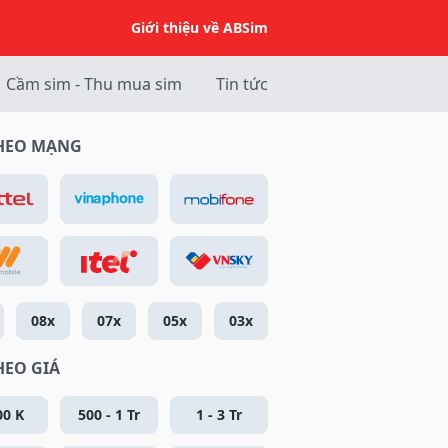
Giới thiệu về ABSim
Cầm sim - Thu mua sim
Tin tức
THEO MẠNG
08x
07x
05x
03x
HEO GIÁ
00 K
500 - 1 Tr
1 - 3 Tr