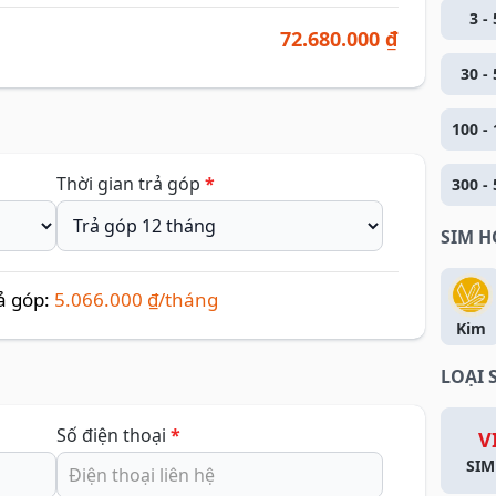
3 - 
72.680.000 ₫
30 - 
100 - 
Thời gian trả góp
*
300 - 
SIM 
ả góp:
5.066.000 ₫/tháng
Kim
LOẠI 
Số điện thoại
*
V
SIM