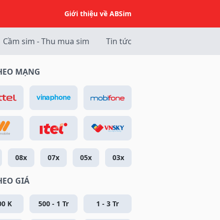
Giới thiệu về ABSim
Cầm sim - Thu mua sim
Tin tức
THEO MẠNG
08x
07x
05x
03x
HEO GIÁ
00 K
500 - 1 Tr
1 - 3 Tr