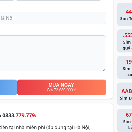
44
Sim T
.55
Sim
quý 
19
Sim
si
MUA NGAY
AAB
Giá 72.680.000 ₫
Sim D
67
0833.
779.779
m
:
Sim 
iền tại nhà miễn phí (áp dụng tại Hà Nội,
L