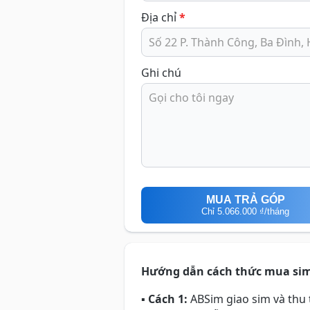
Địa chỉ
*
Ghi chú
MUA TRẢ GÓP
Chỉ
5.066.000 ₫
/tháng
Hướng dẫn cách thức mua si
▪
Cách 1:
ABSim giao sim và thu t