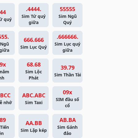
.4444.
55555
44
Sim Tứ quý
Sim Ngũ
ứ quý
giữa
Quý
555.
.666666.
666.666
 Ngũ
Sim Lục quý
Sim Lục Quý
giữa
giữa
9x
68.68
39.79
 năm
Sim Lộc
Sim Thần Tài
nh
Phát
09x
BCC
ABC.ABC
SIM đầu số
ễ nhớ
Sim Taxi
cổ
89
AB.BA
AA.BB
Tiến
Sim Gánh
Sim Lặp kép
ên
đảo