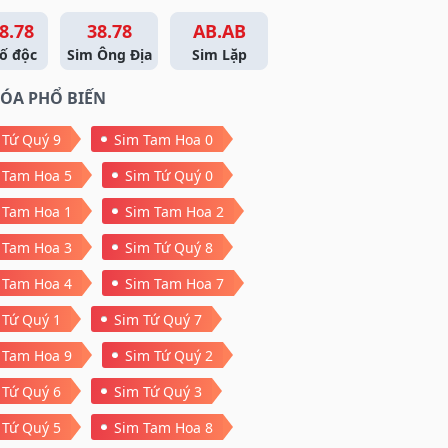
8.78
38.78
AB.AB
ố độc
Sim Ông Địa
Sim Lặp
ÓA PHỔ BIẾN
 Tứ Quý 9
Sim Tam Hoa 0
 Tam Hoa 5
Sim Tứ Quý 0
 Tam Hoa 1
Sim Tam Hoa 2
 Tam Hoa 3
Sim Tứ Quý 8
 Tam Hoa 4
Sim Tam Hoa 7
 Tứ Quý 1
Sim Tứ Quý 7
 Tam Hoa 9
Sim Tứ Quý 2
 Tứ Quý 6
Sim Tứ Quý 3
 Tứ Quý 5
Sim Tam Hoa 8