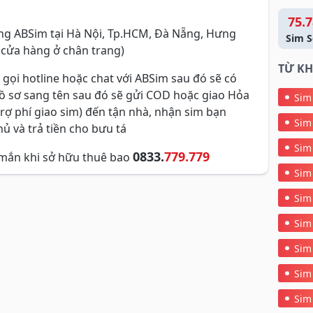
75.7
g ABSim tại Hà Nội, Tp.HCM, Đà Nẵng, Hưng
Sim S
 cửa hàng ở chân trang)
TỪ KH
 gọi hotline hoặc chat với ABSim sau đó sẽ có
hồ sơ sang tên sau đó sẽ gửi COD hoặc giao Hỏa
Sim
trợ phí giao sim) đến tận nhà, nhận sim bạn
Sim
ủ và trả tiền cho bưu tá
Sim
0833.
779.779
mắn khi sở hữu thuê bao
Sim
Sim
Sim
Sim
Sim
Sim