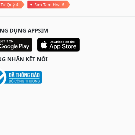
 Tứ Quý 4
Sim Tam Hoa 6
ỨNG DỤNG APPSIM
G NHẬN KẾT NỐI