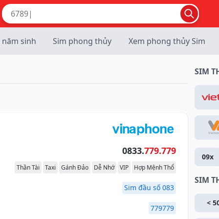
 năm sinh
Sim phong thủy
Xem phong thủy Sim
SIM 
0833.
779.779
09x
Thần Tài
Taxi
Gánh Đảo
Dễ Nhớ
VIP
Hợp Mệnh Thổ
SIM T
Sim đầu số 083
< 5
779779