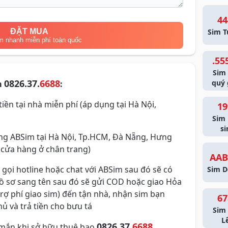
44
ĐẶT MUA
Sim T
m nhanh miễn phí toàn quốc
.55
Sim
0826.37.
6688
quý 
m
:
iền tại nhà miễn phí (áp dụng tại Hà Nội,
19
Sim
si
g ABSim tại Hà Nội, Tp.HCM, Đà Nẵng, Hưng
 cửa hàng ở chân trang)
AAB
 gọi hotline hoặc chat với ABSim sau đó sẽ có
Sim D
hồ sơ sang tên sau đó sẽ gửi COD hoặc giao Hỏa
trợ phí giao sim) đến tận nhà, nhận sim bạn
67
ủ và trả tiền cho bưu tá
Sim 
L
0826.37.
6688
mắn khi sở hữu thuê bao