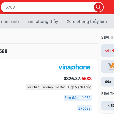
 năm sinh
Sim phong thủy
Xem phong thủy Sim
SIM 
688
0826.37.
6688
09x
Lộc Phát
Lặp Kép
Số Độc
Hợp Mệnh Thủy
SIM T
Sim đầu số 082
< 5
376688