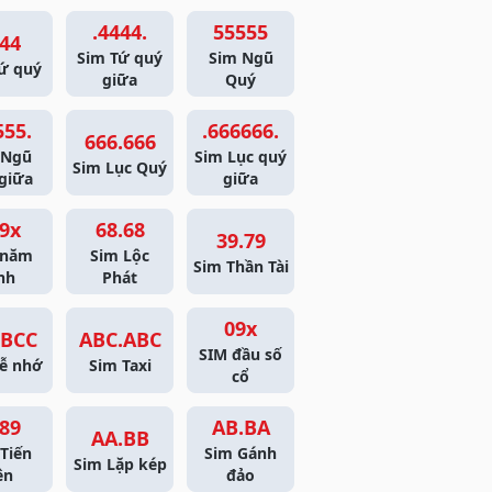
.4444.
55555
44
Sim Tứ quý
Sim Ngũ
ứ quý
giữa
Quý
555.
.666666.
666.666
 Ngũ
Sim Lục quý
Sim Lục Quý
giữa
giữa
9x
68.68
39.79
 năm
Sim Lộc
Sim Thần Tài
nh
Phát
09x
BCC
ABC.ABC
SIM đầu số
ễ nhớ
Sim Taxi
cổ
89
AB.BA
AA.BB
Tiến
Sim Gánh
Sim Lặp kép
ên
đảo