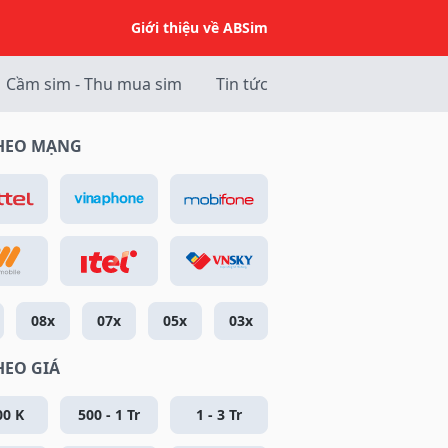
Giới thiệu về ABSim
Cầm sim - Thu mua sim
Tin tức
THEO MẠNG
08x
07x
05x
03x
HEO GIÁ
00 K
500 - 1 Tr
1 - 3 Tr