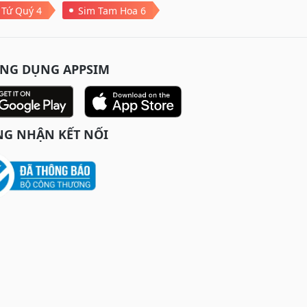
 Tứ Quý 4
Sim Tam Hoa 6
ỨNG DỤNG APPSIM
G NHẬN KẾT NỐI