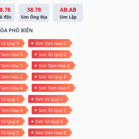
8.78
38.78
AB.AB
ố độc
Sim Ông Địa
Sim Lặp
ÓA PHỔ BIẾN
 Tứ Quý 9
Sim Tam Hoa 0
 Tam Hoa 5
Sim Tứ Quý 0
 Tam Hoa 1
Sim Tam Hoa 2
 Tam Hoa 3
Sim Tứ Quý 8
 Tam Hoa 4
Sim Tam Hoa 7
 Tứ Quý 1
Sim Tứ Quý 7
 Tam Hoa 9
Sim Tứ Quý 2
 Tứ Quý 6
Sim Tứ Quý 3
 Tứ Quý 5
Sim Tam Hoa 8