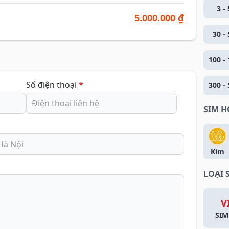
3 - 
5.000.000 ₫
30 - 
100 - 
Số điện thoại
*
300 - 
SIM 
Kim
LOẠI 
V
SIM