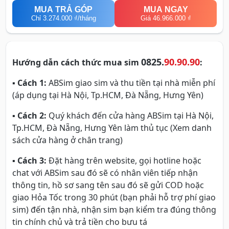
MUA TRẢ GÓP
MUA NGAY
Chỉ
3.274.000 ₫
/tháng
Giá 46.966.000 ₫
0825.
90.90.90
Hướng dẫn cách thức mua sim
:
▪
Cách 1:
ABSim giao sim và thu tiền tại nhà miễn phí
(áp dụng tại Hà Nội, Tp.HCM, Đà Nẵng, Hưng Yên)
▪
Cách 2:
Quý khách đến cửa hàng ABSim tại Hà Nội,
Tp.HCM, Đà Nẵng, Hưng Yên làm thủ tục (Xem danh
sách cửa hàng ở chân trang)
▪
Cách 3:
Đặt hàng trên website, gọi hotline hoặc
chat với ABSim sau đó sẽ có nhân viên tiếp nhận
thông tin, hồ sơ sang tên sau đó sẽ gửi COD hoặc
giao Hỏa Tốc trong 30 phút (bạn phải hỗ trợ phí giao
sim) đến tận nhà, nhận sim bạn kiểm tra đúng thông
tin chính chủ và trả tiền cho bưu tá