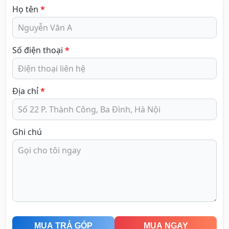
Họ tên
*
Số điện thoại
*
Địa chỉ
*
Ghi chú
MUA TRẢ GÓP
MUA NGAY