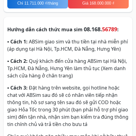
Chỉ
11.711.000 ₫
/tháng
Giá 168.000.000 ₫
08.168.
56789
Hướng dẫn cách thức mua sim
:
▪
Cách 1:
ABSim giao sim và thu tiền tại nhà miễn phí
(áp dụng tại Hà Nội, Tp.HCM, Đà Nẵng, Hưng Yên)
▪
Cách 2:
Quý khách đến cửa hàng ABSim tại Hà Nội,
Tp.HCM, Đà Nẵng, Hưng Yên làm thủ tục (Xem danh
sách cửa hàng ở chân trang)
▪
Cách 3:
Đặt hàng trên website, gọi hotline hoặc
chat với ABSim sau đó sẽ có nhân viên tiếp nhận
thông tin, hồ sơ sang tên sau đó sẽ gửi COD hoặc
giao Hỏa Tốc trong 30 phút (bạn phải hỗ trợ phí giao
sim) đến tận nhà, nhận sim bạn kiểm tra đúng thông
tin chính chủ và trả tiền cho bưu tá