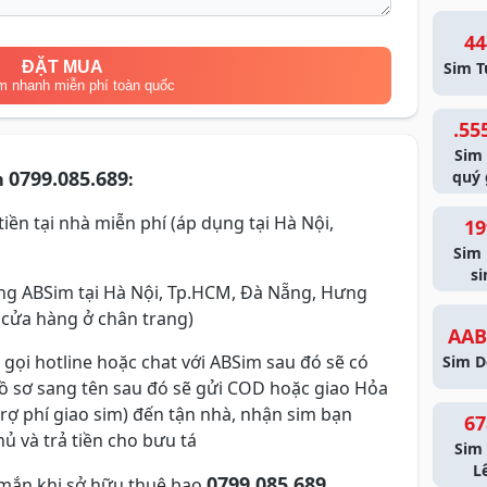
44
ĐẶT MUA
Sim T
m nhanh miễn phí toàn quốc
.55
Sim
0799.085.689
quý 
m
:
iền tại nhà miễn phí (áp dụng tại Hà Nội,
19
Sim
si
g ABSim tại Hà Nội, Tp.HCM, Đà Nẵng, Hưng
 cửa hàng ở chân trang)
AAB
 gọi hotline hoặc chat với ABSim sau đó sẽ có
Sim D
hồ sơ sang tên sau đó sẽ gửi COD hoặc giao Hỏa
trợ phí giao sim) đến tận nhà, nhận sim bạn
67
ủ và trả tiền cho bưu tá
Sim 
L
0799.085.689
mắn khi sở hữu thuê bao