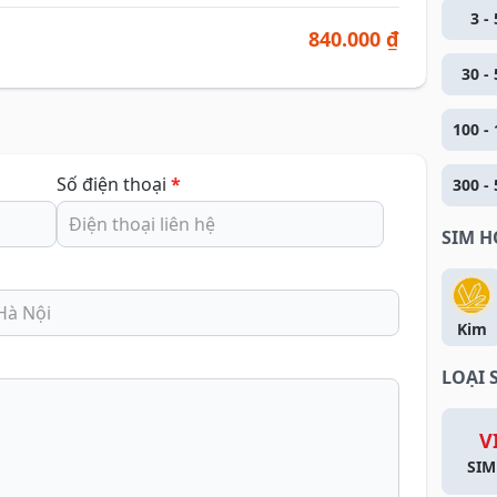
3 - 
840.000 ₫
30 - 
100 - 
Số điện thoại
*
300 - 
SIM 
Kim
LOẠI 
V
SIM