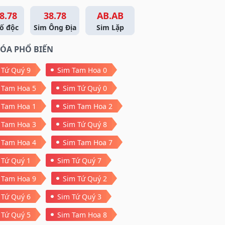
8.78
38.78
AB.AB
ố độc
Sim Ông Địa
Sim Lặp
ÓA PHỔ BIẾN
 Tứ Quý 9
Sim Tam Hoa 0
 Tam Hoa 5
Sim Tứ Quý 0
 Tam Hoa 1
Sim Tam Hoa 2
 Tam Hoa 3
Sim Tứ Quý 8
 Tam Hoa 4
Sim Tam Hoa 7
 Tứ Quý 1
Sim Tứ Quý 7
 Tam Hoa 9
Sim Tứ Quý 2
 Tứ Quý 6
Sim Tứ Quý 3
 Tứ Quý 5
Sim Tam Hoa 8