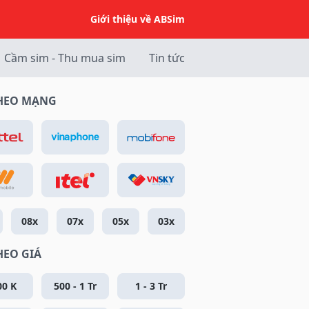
Giới thiệu về ABSim
Cầm sim - Thu mua sim
Tin tức
THEO MẠNG
08x
07x
05x
03x
HEO GIÁ
00 K
500 - 1 Tr
1 - 3 Tr