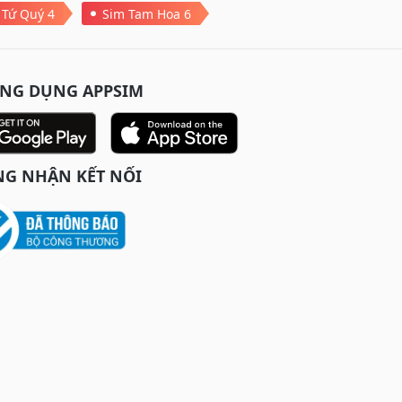
 Tứ Quý 4
Sim Tam Hoa 6
ỨNG DỤNG APPSIM
G NHẬN KẾT NỐI