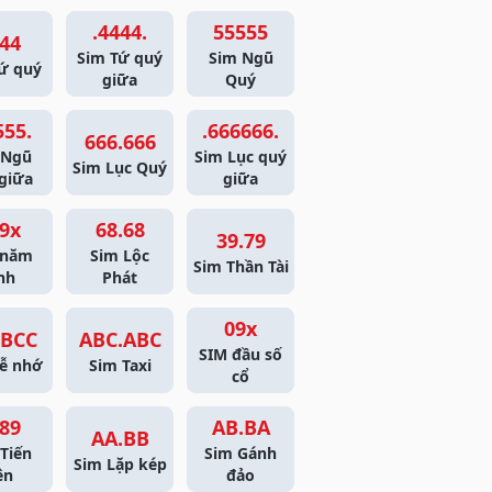
.4444.
55555
44
Sim Tứ quý
Sim Ngũ
ứ quý
giữa
Quý
555.
.666666.
666.666
 Ngũ
Sim Lục quý
Sim Lục Quý
giữa
giữa
9x
68.68
39.79
 năm
Sim Lộc
Sim Thần Tài
nh
Phát
09x
BCC
ABC.ABC
SIM đầu số
ễ nhớ
Sim Taxi
cổ
89
AB.BA
AA.BB
Tiến
Sim Gánh
Sim Lặp kép
ên
đảo