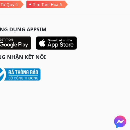
 Tứ Quý 4
Sim Tam Hoa 6
ỨNG DỤNG APPSIM
G NHẬN KẾT NỐI