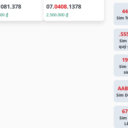
.081.378
07.
0408
.1378
44
000 ₫
2.500.000 ₫
Sim T
.55
Sim
quý 
19
Sim
si
AAB
Sim D
67
Sim 
L