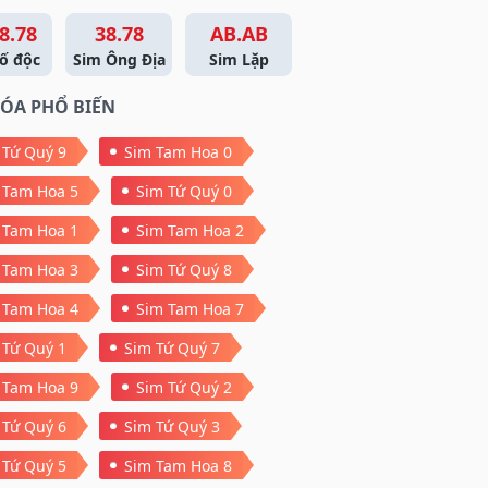
8.78
38.78
AB.AB
ố độc
Sim Ông Địa
Sim Lặp
ÓA PHỔ BIẾN
 Tứ Quý 9
Sim Tam Hoa 0
 Tam Hoa 5
Sim Tứ Quý 0
 Tam Hoa 1
Sim Tam Hoa 2
 Tam Hoa 3
Sim Tứ Quý 8
 Tam Hoa 4
Sim Tam Hoa 7
 Tứ Quý 1
Sim Tứ Quý 7
 Tam Hoa 9
Sim Tứ Quý 2
 Tứ Quý 6
Sim Tứ Quý 3
 Tứ Quý 5
Sim Tam Hoa 8