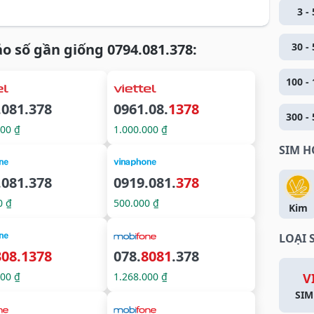
3 - 
o số gần giống 0794.081.378:
30 - 
100 - 
.081.378
0961.08.
1378
300 - 
500 ₫
1.000.000 ₫
SIM 
.081.378
0919.081.
378
0 ₫
500.000 ₫
Kim
LOẠI 
308.1378
078.
8081
.378
000 ₫
1.268.000 ₫
V
SIM