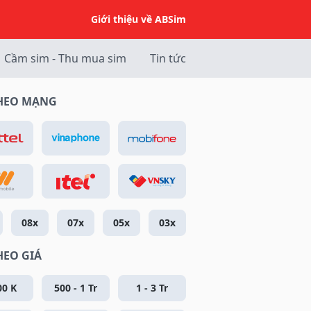
Giới thiệu về ABSim
Cầm sim - Thu mua sim
Tin tức
THEO MẠNG
08x
07x
05x
03x
HEO GIÁ
00 K
500 - 1 Tr
1 - 3 Tr