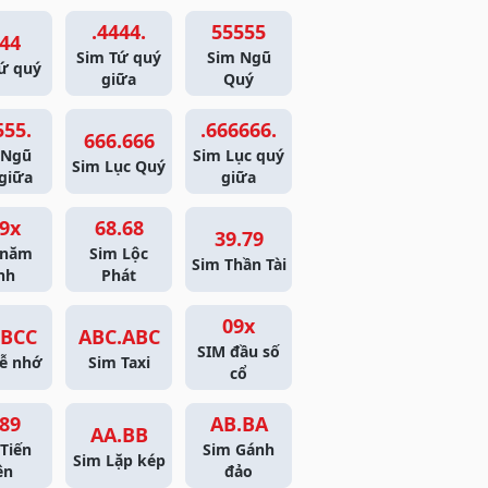
.4444.
55555
44
Sim Tứ quý
Sim Ngũ
ứ quý
giữa
Quý
555.
.666666.
666.666
 Ngũ
Sim Lục quý
Sim Lục Quý
giữa
giữa
9x
68.68
39.79
 năm
Sim Lộc
Sim Thần Tài
nh
Phát
09x
BCC
ABC.ABC
SIM đầu số
ễ nhớ
Sim Taxi
cổ
89
AB.BA
AA.BB
Tiến
Sim Gánh
Sim Lặp kép
ên
đảo